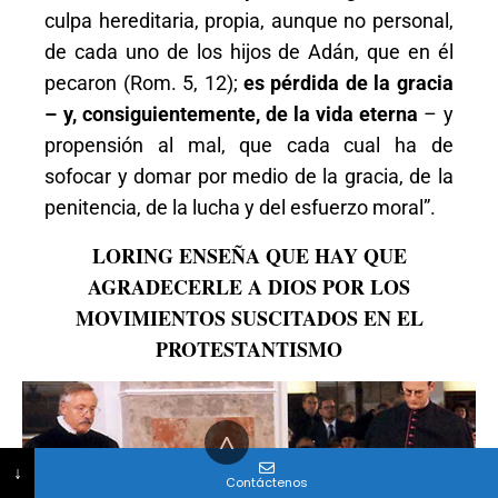
culpa hereditaria, propia, aunque no personal,
de cada uno de los hijos de Adán, que en él
pecaron (Rom. 5, 12);
es pérdida de la gracia
– y, consiguientemente, de la vida eterna
– y
propensión al mal, que cada cual ha de
sofocar y domar por medio de la gracia, de la
penitencia, de la lucha y del esfuerzo moral”.
LORING ENSEÑA QUE HAY QUE
AGRADECERLE A DIOS POR LOS
MOVIMIENTOS SUSCITADOS EN EL
PROTESTANTISMO
^
Correo electrónico
¿Cuál es su mensaje?
Teléfono (opcional)
No country selected
↓
Contáctenos