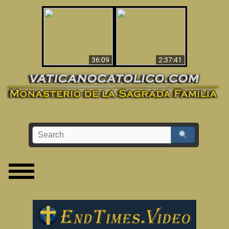
Le dispararon y vio el
Los ‘magos’ prueban
infierno - Video
la existencia del
impactante que
mundo espiritual
debería ver
36:09
2:37:41