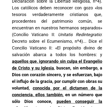
Declaración sobre la Libertad Religiosa, nº4).
Los católicos deben reconocer con gozo «los
tesoros verdaderamente cristianos que,
procedentes del patrimonio común, se
encuentran en nuestros hermanos separados»
(Concilio Vaticano II:
Unitatis Redintegratio
:
Decreto sobre el Ecumenismo, nº4)... Dice el
Concilio Vaticano II: «El propósito divino de
salvación abarca a todos los hombres: y
aquellos que, ignorando sin culpa el Evangelio
de Cristo y su Iglesia
,
buscan, sin embargo, a
Dios con corazón sincero, y se esfuerzan, bajo
el influjo de la gracia, por cumplir con obras su
voluntad,
conocida por el dictamen de la
conciencia, ellos también
, en un número que
sólo Dios conoce,
pueden conseguir la