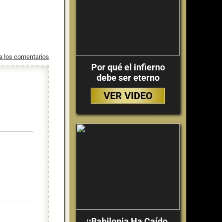
 a los comentarios
Por qué el infierno
debe ser eterno
VER VIDEO
¡¡Babilonia Ha Caído,