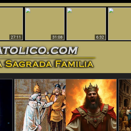
nticristo
Sorprendente
Por qué el infierno
¡¡Babilonia 
tificado!
Evidencia de Dios -
debe ser eterno
Ha Caí
27:11
31:08
6:32