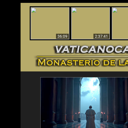
Le dispararon y vio el
Los ‘magos’ prueban
infierno - Video
¡El A
la existencia del
impactante que
Iden
mundo espiritual
debería ver
36:09
2:37:41
<