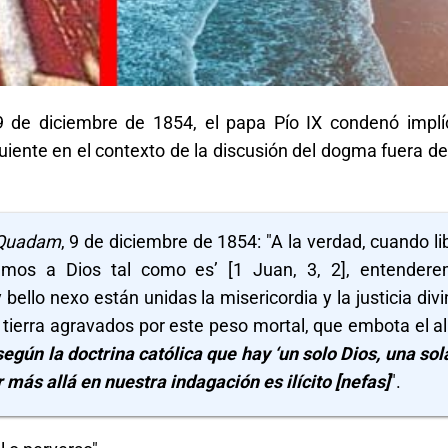
 9 de diciembre de 1854, el papa Pío IX condenó implí
iente en el contexto de la discusión del dogma fuera de 
 Quadam
, 9 de diciembre de 1854: "A la verdad, cuando li
amos a Dios tal como es’ [1 Juan, 3, 2], entender
ello nexo están unidas la misericordia y la justicia divi
 tierra agravados por este peso mortal, que embota el a
n la doctrina católica que hay ‘un solo Dios, una sola
r más allá en nuestra indagación es ilícito [nefas]
".