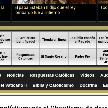
 la
El papa Esteban II dijo que el rey
Todo
lombardo fue al infierno
é el
¡El Anticristo
La Biblia enseña
Los ‘m
ebe ser
Tienda en línea
Identificado!
el Papado
mundo 
o?
An
e la
Respuestas
Fra
no hay
El Santo Rosario
Padre Pío
Católicas
Bened
ión
JP
a
Noticias
Respuestas Católicas
Videos
Aud
el Vaticano II
Biblia y Catolicismo
Doctrina
Es
mplícitamente el "bautismo de des