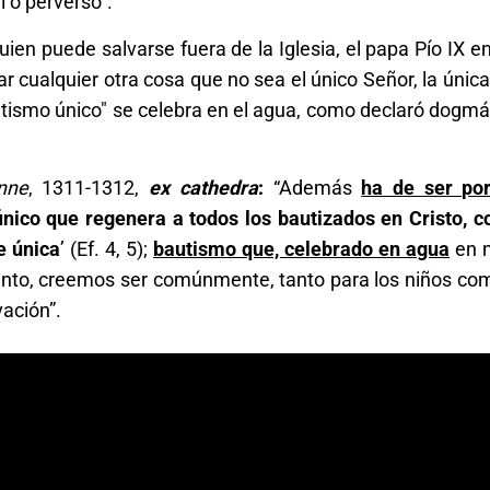
al o perverso".
uien puede salvarse fuera de la Iglesia, el papa Pío IX 
ar cualquier otra cosa que no sea el único Señor, la única 
autismo único" se celebra en el agua, como declaró dogm
nne
, 1311-1312,
ex cathedra
:
“Además
ha de ser po
único
que regenera a todos los bautizados en Cristo, 
e única
’ (Ef. 4, 5);
bautismo que, celebrado en agua
en 
u Santo, creemos ser comúnmente, tanto para los niños co
vación”.