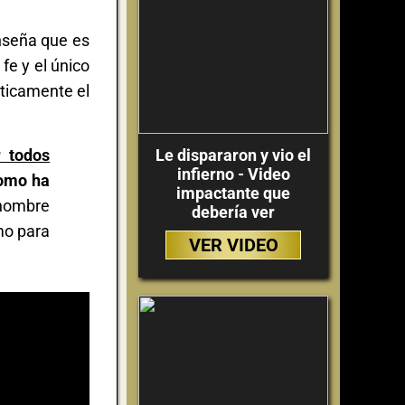
enseña que es
fe y el único
áticamente el
r todos
Le dispararon y vio el
infierno - Video
como ha
impactante que
nombre
debería ver
mo para
VER VIDEO