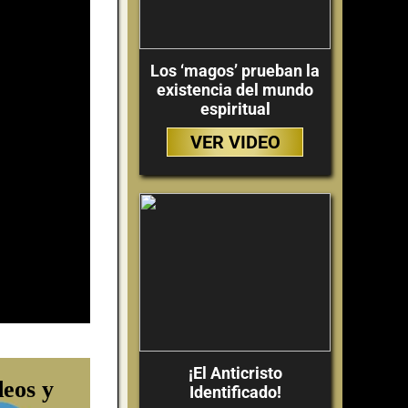
Los ‘magos’ prueban la
existencia del mundo
espiritual
VER VIDEO
¡El Anticristo
deos y
Identificado!