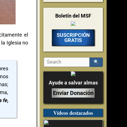
Boletín del MSF
citamente el
SUSCRIPCIÓN
GRATIS
la Iglesia no
bres
emos
Ayude a salvar almas
nas;
lma,
Enviar Donación
 fe,
Vídeos destacados