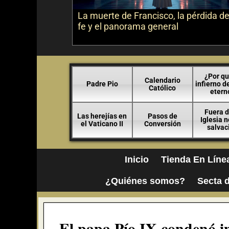
La muerte de Francisco, la pérdida de
fe y el panorama general
¿Por qu
Calendario
Padre Pio
infierno d
Católico
etern
Fuera d
Las herejías en
Pasos de
Iglesia 
el Vaticano II
Conversión
salvac
Inicio
Tienda En Líne
¿Quiénes somos?
Secta d
El papa Pío IX condenó i