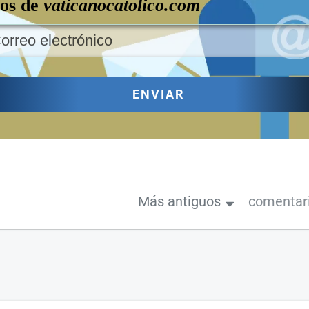
los de
vaticanocatolico.com
ENVIAR
Más antiguos
comentar