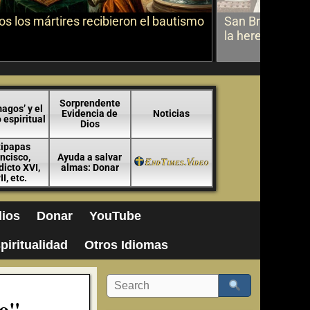
s los mártires recibieron el bautismo
San Bruno sobr
la herejía
Sorprendente
agos’ y el
Evidencia de
Noticias
espiritual
Dios
tipapas
ncisco,
Ayuda a salvar
icto XVI,
almas: Donar
II, etc.
ios
Donar
YouTube
piritualidad
Otros Idiomas
eo"