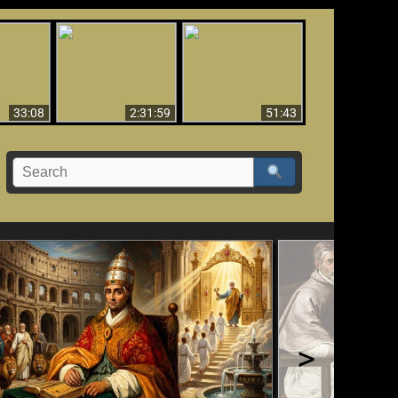
El Tercer Secreto de
Ha Caído,
Creación y Milagros -
Fátima - Edición
do!!
Versión abreviada
Final
33:08
2:31:59
51:43
>