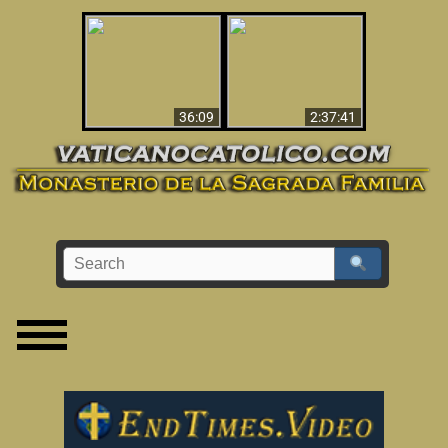
Le dispararon y vio el
Los ‘magos’ prueban
infierno - Video
la existencia del
impactante que
mundo espiritual
debería ver
36:09
2:37:41