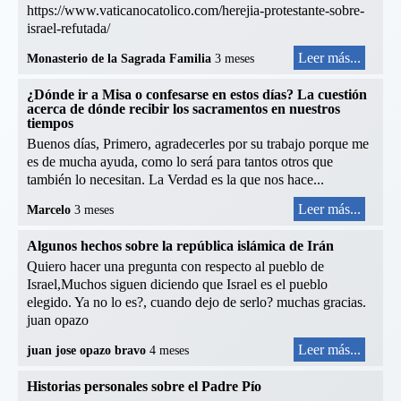
https://www.vaticanocatolico.com/herejia-protestante-sobre-
israel-refutada/
Leer más...
Monasterio de la Sagrada Familia
3 meses
¿Dónde ir a Misa o confesarse en estos días? La cuestión
acerca de dónde recibir los sacramentos en nuestros
tiempos
Buenos días, Primero, agradecerles por su trabajo porque me
es de mucha ayuda, como lo será para tantos otros que
también lo necesitan. La Verdad es la que nos hace...
Leer más...
Marcelo
3 meses
Algunos hechos sobre la república islámica de Irán
Quiero hacer una pregunta con respecto al pueblo de
Israel,Muchos siguen diciendo que Israel es el pueblo
elegido. Ya no lo es?, cuando dejo de serlo? muchas gracias.
juan opazo
Leer más...
juan jose opazo bravo
4 meses
Historias personales sobre el Padre Pío