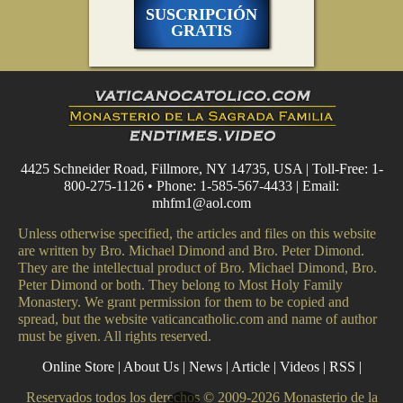
SUSCRIPCIÓN
GRATIS
4425 Schneider Road, Fillmore, NY 14735, USA | Toll-Free: 1-
800-275-1126 • Phone: 1-585-567-4433 | Email:
mhfm1@aol.com
Unless otherwise specified, the articles and files on this website
are written by Bro. Michael Dimond and Bro. Peter Dimond.
They are the intellectual product of Bro. Michael Dimond, Bro.
Peter Dimond or both. They belong to Most Holy Family
Monastery. We grant permission for them to be copied and
spread, but the website vaticancatholic.com and name of author
must be given. All rights reserved.
Online Store
|
About Us
|
News
|
Article
|
Videos
|
RSS
|
Reservados todos los derechos © 2009-2026 Monasterio de la