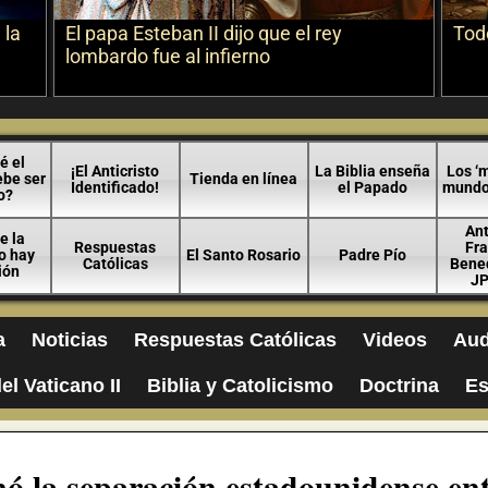
 la
El papa Esteban II dijo que el rey
Todo
lombardo fue al infierno
é el
¡El Anticristo
La Biblia enseña
Los ‘m
ebe ser
Tienda en línea
Identificado!
el Papado
mundo 
o?
An
e la
Respuestas
Fra
no hay
El Santo Rosario
Padre Pío
Católicas
Bened
ión
JP
a
Noticias
Respuestas Católicas
Videos
Aud
el Vaticano II
Biblia y Catolicismo
Doctrina
Es
ó la separación estadounidense ent