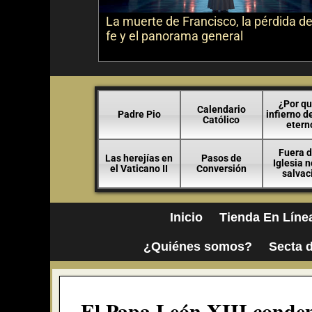
La muerte de Francisco, la pérdida de
fe y el panorama general
¿Por qu
Calendario
Padre Pio
infierno d
Católico
etern
Fuera d
Las herejías en
Pasos de
Iglesia 
el Vaticano II
Conversión
salvac
Inicio
Tienda En Líne
¿Quiénes somos?
Secta d
El Papa León XIII conden