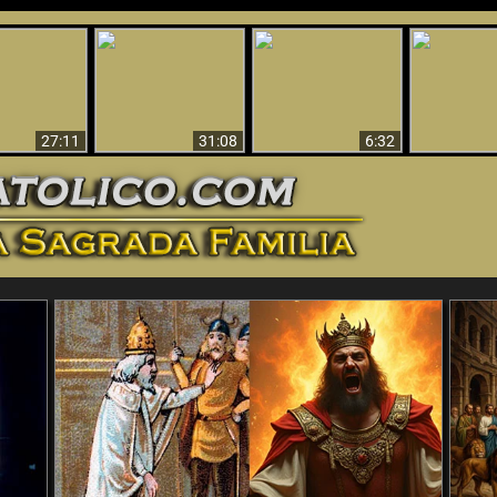
nticristo
Sorprendente
Por qué el infierno
¡¡Babilonia 
tificado!
Evidencia de Dios -
debe ser eterno
Ha Caí
27:11
31:08
6:32