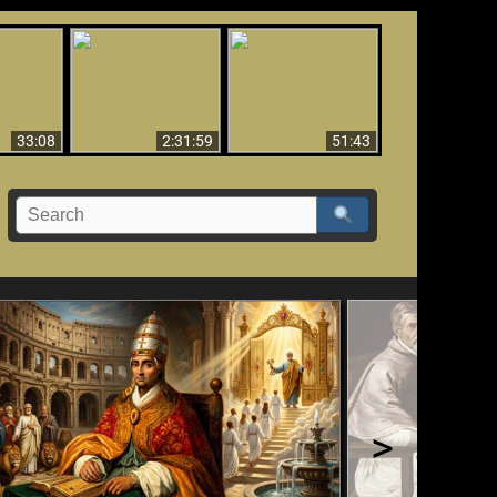
El Tercer Secreto de
Ha Caído,
Creación y Milagros -
Fátima - Edición
do!!
Versión abreviada
Final
33:08
2:31:59
51:43
>