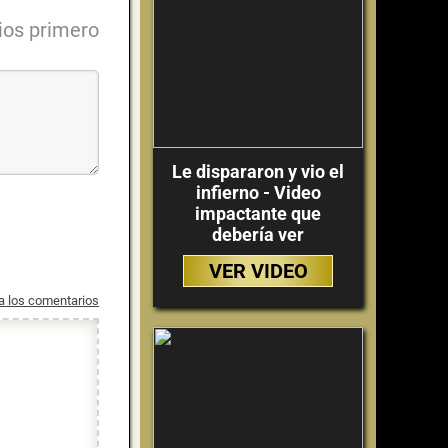
ios primero
Le dispararon y vio el
infierno - Video
impactante que
debería ver
VER VIDEO
 a los comentarios