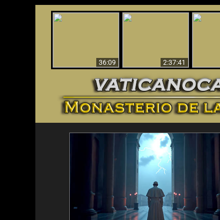
Le dispararon y vio el
Los ‘magos’ prueban
infierno - Video
¡El A
la existencia del
impactante que
Iden
mundo espiritual
debería ver
36:09
2:37:41
<