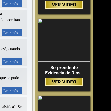
Leer más...
VER VIDEO
os
 lo necesitan.
Leer más...
o es?, cuando
Leer más...
Sorprendente
Evidencia de Dios -
, que se pudo
VER VIDEO
Leer más...
 salvífica". Se