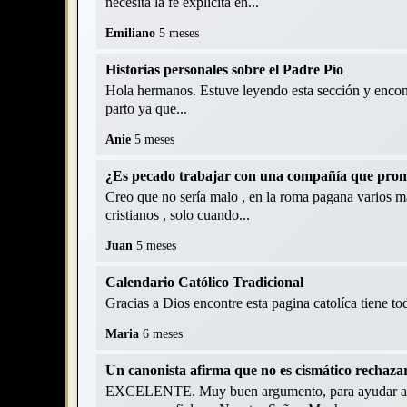
necesita la fe explícita en...
Emiliano
5 meses
Historias personales sobre el Padre Pío
Hola hermanos. Estuve leyendo esta sección y encontr
parto ya que...
Anie
5 meses
¿Es pecado trabajar con una compañía que pro
Creo que no sería malo , en la roma pagana varios már
cristianos , solo cuando...
Juan
5 meses
Calendario Católico Tradicional
Gracias a Dios encontre esta pagina catolíca tiene t
Maria
6 meses
Un canonista afirma que no es cismático rechaza
EXCELENTE. Muy buen argumento, para ayudar a la gen