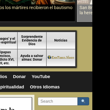
s los mártires recibieron el bautismo
San Bruno sobr
la herejía
Sorprendente
agos’ y el
Evidencia de
Noticias
espiritual
Dios
tipapas
ncisco,
Ayuda a salvar
icto XVI,
almas: Donar
II, etc.
ios
Donar
YouTube
piritualidad
Otros Idiomas
re la