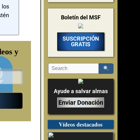
 los
stén
Boletín del MSF
SUSCRIPCIÓN
GRATIS
deos y
Ayude a salvar almas
Enviar Donación
Vídeos destacados