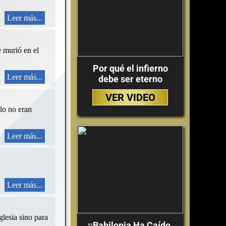
Leer más...
e murió en el
Por qué el infierno
Leer más...
debe ser eterno
VER VIDEO
llo no eran
Leer más...
Leer más...
lesia sino para
¡¡Babilonia Ha Caído,