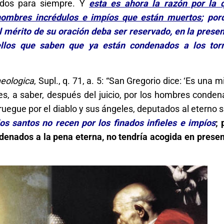
ados para siempre. Y
esta es ahora la razón por la 
hombres incrédulos e impíos que están muertos
; por
l mérito de su oración deba ser reservado, en la presen
ellos que saben que ya están condenados a los tor
ologica
, Supl., q. 71, a. 5: “San Gregorio dice: ‘Es una 
s, a saber, después del juicio, por los hombres conden
ruegue por el diablo y sus ángeles, deputados al eterno s
los santos no recen por los finados infieles e impíos
; 
denados a la pena eterna, no tendría acogida en presen