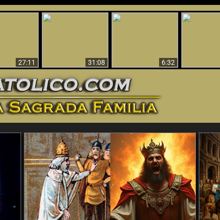
nticristo
Sorprendente
Por qué el infierno
¡¡Babilonia 
tificado!
Evidencia de Dios -
debe ser eterno
Ha Caí
27:11
31:08
6:32