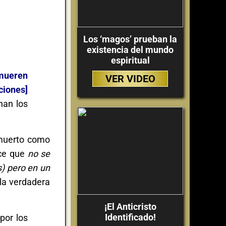
Los ‘magos’ prueban la
existencia del mundo
espiritual
 mueren
VER VIDEO
ciones]
han los
n muerto como
ice que
no se
s) pero en un
 la verdadera
¡El Anticristo
Identificado!
por los