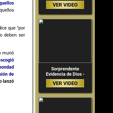
quellos
VER VIDEO
quellos
dice que “por
no deben ser
o murió
escogió
 bondad
Sorprendente
sión de
Evidencia de Dios -
o lanzó
VER VIDEO