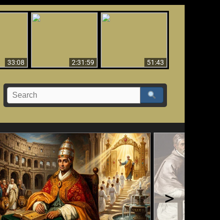
El Tercer Secreto de
Ha Caído,
Creación y Milagros -
Fátima - Edición
do!!
Versión abreviada
Final
33:08
2:31:59
51:43
>