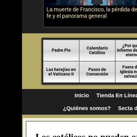
La muerte de Francisco, la pérdida de
fe y el panorama general
¿Por qu
Calendario
Padre Pio
infierno d
Católico
etern
Fuera d
Las herejías en
Pasos de
Iglesia 
el Vaticano II
Conversión
salvac
Inicio
Tienda En Líne
¿Quiénes somos?
Secta d
Los católicos no pueden or