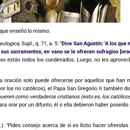
 que enseñó lo mismo:
ologica
, Supl., q. 71, a. 5: “
Dice San Agustín: ‘A los que
n sus sacramentos, en vano se le ofrecen sufragios [ora
so están todos los condenados. Luego, no les aprovec
ue la oración solo puede ofrecerse por aquellos que ha
por los no católicos), el Papa San Gregorio II también d
ueren como verdaderos cristianos (esto es, los católico
ra orar por un difunto, él o ella debieron haber poseído
): “Pides consejo acerca de si es lícito hacer ofrendas 