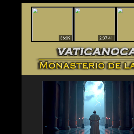
Le dispararon y vio el
Los ‘magos’ prueban
infierno - Video
¡El A
la existencia del
impactante que
Iden
mundo espiritual
debería ver
36:09
2:37:41
<