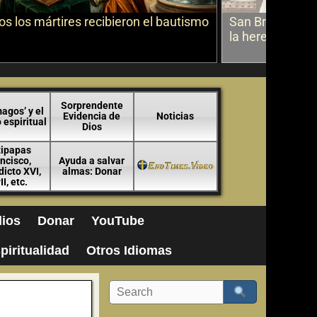
s los mártires recibieron el bautismo
San Bruno sobr
la herejía
Sorprendente
agos’ y el
Evidencia de
Noticias
espiritual
Dios
tipapas
ncisco,
Ayuda a salvar
icto XVI,
almas: Donar
II, etc.
ios
Donar
YouTube
piritualidad
Otros Idiomas