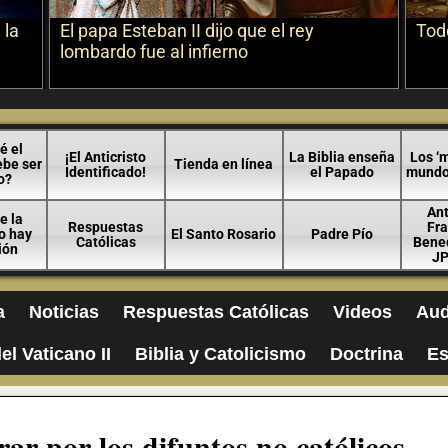
 la
El papa Esteban II dijo que el rey
Todo
lombardo fue al infierno
é el
¡El Anticristo
La Biblia enseña
Los ‘m
ebe ser
Tienda en línea
Identificado!
el Papado
mundo 
o?
An
e la
Respuestas
Fra
no hay
El Santo Rosario
Padre Pío
Católicas
Bened
ión
JP
a
Noticias
Respuestas Católicas
Videos
Aud
el Vaticano II
Biblia y Catolicismo
Doctrina
Es
ar por los difuntos no católicos