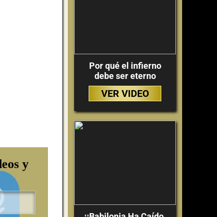
Por qué el infierno
debe ser eterno
VER VIDEO
deos y
¡¡Babilonia Ha Caído,