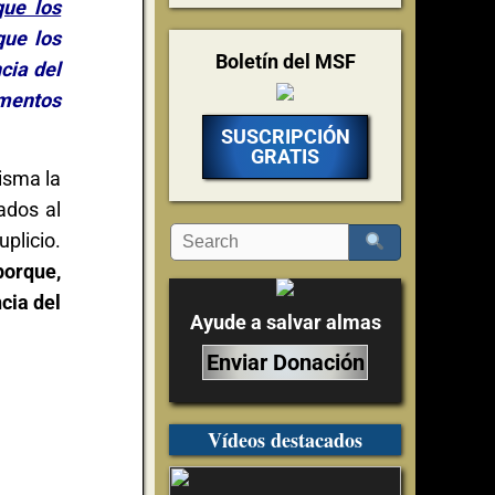
que los
que los
Boletín del MSF
cia del
mentos
SUSCRIPCIÓN
GRATIS
misma la
ados al
uplicio.
porque,
cia del
Ayude a salvar almas
Enviar Donación
Vídeos destacados