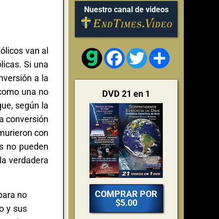
Nuestro canal de videos
ólicos van al
Facebook
Twitter
Share
licas. Si una
nversión a la
 como una no
DVD 21 en 1
ue, según la
na conversión
 murieron con
cos no pueden
 la verdadera
COMPRAR POR
 para no
$5.00
o y sus