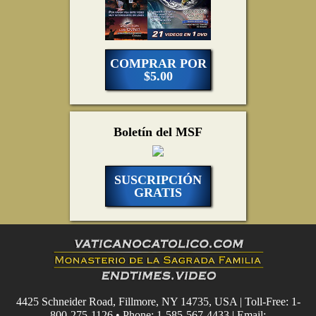
COMPRAR POR
$5.00
Boletín del MSF
SUSCRIPCIÓN
GRATIS
4425 Schneider Road, Fillmore, NY 14735, USA | Toll-Free: 1-
800-275-1126 • Phone: 1-585-567-4433 | Email: