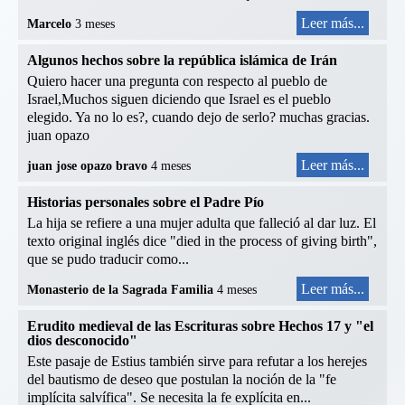
Leer más...
Marcelo
3 meses
Algunos hechos sobre la república islámica de Irán
Quiero hacer una pregunta con respecto al pueblo de
Israel,Muchos siguen diciendo que Israel es el pueblo
elegido. Ya no lo es?, cuando dejo de serlo? muchas gracias.
juan opazo
Leer más...
juan jose opazo bravo
4 meses
Historias personales sobre el Padre Pío
La hija se refiere a una mujer adulta que falleció al dar luz. El
texto original inglés dice "died in the process of giving birth",
que se pudo traducir como...
Leer más...
Monasterio de la Sagrada Familia
4 meses
Erudito medieval de las Escrituras sobre Hechos 17 y "el
dios desconocido"
Este pasaje de Estius también sirve para refutar a los herejes
del bautismo de deseo que postulan la noción de la "fe
implícita salvífica". Se necesita la fe explícita en...