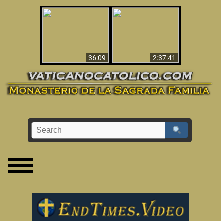
Le dispararon y vio el
Los ‘magos’ prueban
infierno - Video
la existencia del
impactante que
mundo espiritual
debería ver
36:09
2:37:41