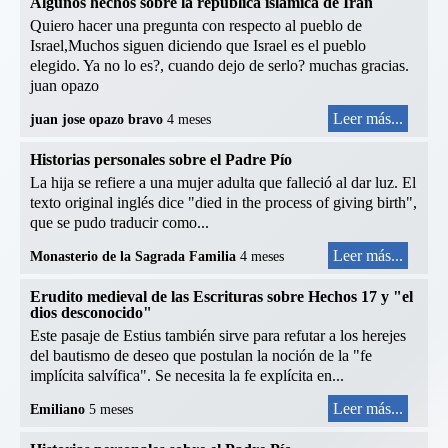
Algunos hechos sobre la república islámica de Irán
Quiero hacer una pregunta con respecto al pueblo de
Israel,Muchos siguen diciendo que Israel es el pueblo
elegido. Ya no lo es?, cuando dejo de serlo? muchas gracias.
juan opazo
Leer más...
juan jose opazo bravo
4 meses
Historias personales sobre el Padre Pío
La hija se refiere a una mujer adulta que falleció al dar luz. El
texto original inglés dice "died in the process of giving birth",
que se pudo traducir como...
Leer más...
Monasterio de la Sagrada Familia
4 meses
Erudito medieval de las Escrituras sobre Hechos 17 y "el
dios desconocido"
Este pasaje de Estius también sirve para refutar a los herejes
del bautismo de deseo que postulan la noción de la "fe
implícita salvífica". Se necesita la fe explícita en...
Leer más...
Emiliano
5 meses