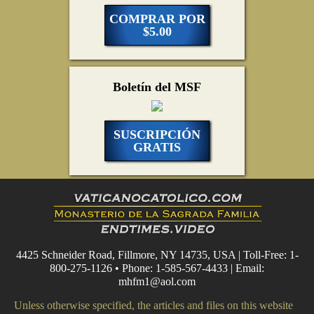
COMPRAR POR
$5.00
Boletín del MSF
SUSCRIPCIÓN
GRATIS
4425 Schneider Road, Fillmore, NY 14735, USA | Toll-Free: 1-
800-275-1126 • Phone: 1-585-567-4433 | Email:
mhfm1@aol.com
Unless otherwise specified, the articles and files on this website