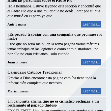
Historias personales sobre el Padre Pío
Hola hermanos. Estuve leyendo esta sección y encontré que
el Padre Pío dijo a una mujer que no debía llorar por su hija
que murió en el parto ya que...
Leer más...
Anie
5 meses
¿Es pecado trabajar con una compañía que promueve lo
malo?
Creo que no sería malo , en la roma pagana varios mártires
tenías trabajos en las legiones o como administradores , no
por ello no eran cristianos , solo cuando...
Leer más...
Juan
5 meses
Calendario Católico Tradicional
Gracias a Dios encontre esta pagina catolíca tiene toda la
información completa que necesito.
Leer más...
Maria
6 meses
Un canonista afirma que no es cismático rechazar a un
reclamante al papado dudoso
EXCELENTE. Muy buen argumento, para ayudar a la gente