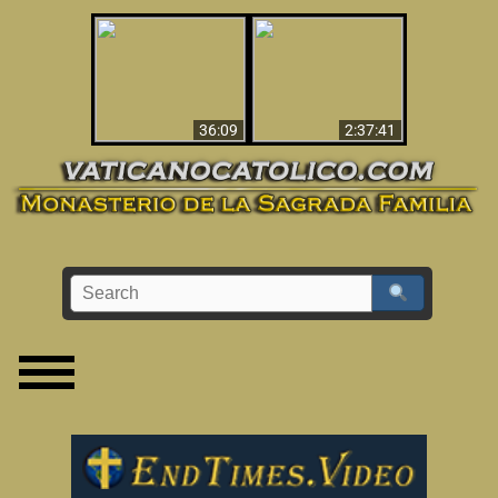
Le dispararon y vio el
Los ‘magos’ prueban
infierno - Video
la existencia del
impactante que
mundo espiritual
debería ver
36:09
2:37:41