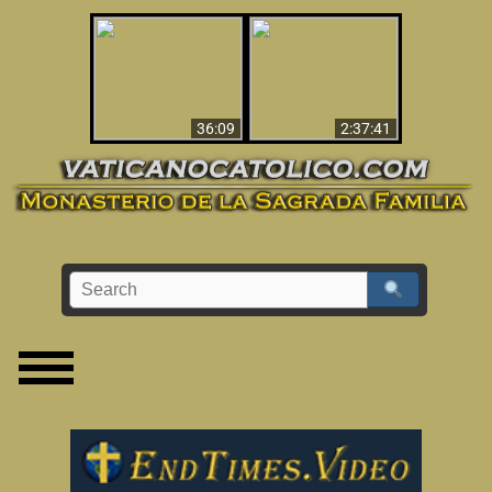
Le dispararon y vio el
Los ‘magos’ prueban
infierno - Video
la existencia del
impactante que
mundo espiritual
debería ver
36:09
2:37:41