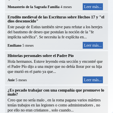
Leer más...
Monasterio de la Sagrada Familia
4 meses
Erudito medieval de las Escrituras sobre Hechos 17 y "el
dios desconocido"
Este pasaje de Estius también sirve para refutar a los herejes
del bautismo de deseo que postulan la noción de la "fe
implícita salvífica". Se necesita la fe explícita en...
Leer más...
Emiliano
5 meses
Historias personales sobre el Padre Pío
Hola hermanos. Estuve leyendo esta sección y encontré que
el Padre Pío dijo a una mujer que no debía llorar por su hija
que murió en el parto ya que...
Leer más...
Anie
5 meses
¿Es pecado trabajar con una compañía que promueve lo
malo?
Creo que no sería malo , en la roma pagana varios mártires
tenías trabajos en las legiones o como administradores , no
por ello no eran cristianos , solo cuando...