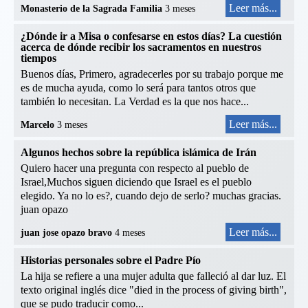
Leer más...
Monasterio de la Sagrada Familia
3 meses
¿Dónde ir a Misa o confesarse en estos días? La cuestión
acerca de dónde recibir los sacramentos en nuestros
tiempos
Buenos días, Primero, agradecerles por su trabajo porque me
es de mucha ayuda, como lo será para tantos otros que
también lo necesitan. La Verdad es la que nos hace...
Leer más...
Marcelo
3 meses
Algunos hechos sobre la república islámica de Irán
Quiero hacer una pregunta con respecto al pueblo de
Israel,Muchos siguen diciendo que Israel es el pueblo
elegido. Ya no lo es?, cuando dejo de serlo? muchas gracias.
juan opazo
Leer más...
juan jose opazo bravo
4 meses
Historias personales sobre el Padre Pío
La hija se refiere a una mujer adulta que falleció al dar luz. El
texto original inglés dice "died in the process of giving birth",
que se pudo traducir como...