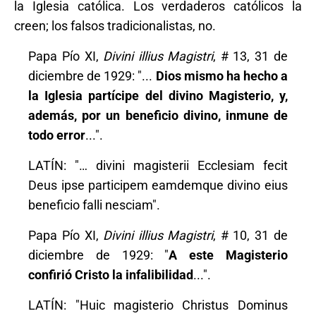
la Iglesia católica. Los verdaderos católicos la
creen; los falsos tradicionalistas, no.
Papa Pío XI,
Divini illius Magistri
, # 13, 31 de
diciembre de 1929: "...
Dios mismo ha hecho a
la Iglesia partícipe del divino Magisterio, y,
además, por un beneficio divino, inmune de
todo error
...".
LATÍN: "… divini magisterii Ecclesiam fecit
Deus ipse participem eamdemque divino eius
beneficio falli nesciam".
Papa Pío XI,
Divini illius Magistri
, # 10, 31 de
diciembre de 1929: "
A este Magisterio
confirió Cristo la infalibilidad
...".
LATÍN: "Huic magisterio Christus Dominus