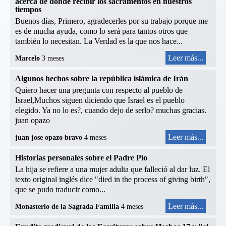
acerca de dónde recibir los sacramentos en nuestros
tiempos
Buenos días, Primero, agradecerles por su trabajo porque me
es de mucha ayuda, como lo será para tantos otros que
también lo necesitan. La Verdad es la que nos hace...
Leer más...
Marcelo
3 meses
Algunos hechos sobre la república islámica de Irán
Quiero hacer una pregunta con respecto al pueblo de
Israel,Muchos siguen diciendo que Israel es el pueblo
elegido. Ya no lo es?, cuando dejo de serlo? muchas gracias.
juan opazo
Leer más...
juan jose opazo bravo
4 meses
Historias personales sobre el Padre Pío
La hija se refiere a una mujer adulta que falleció al dar luz. El
texto original inglés dice "died in the process of giving birth",
que se pudo traducir como...
Leer más...
Monasterio de la Sagrada Familia
4 meses