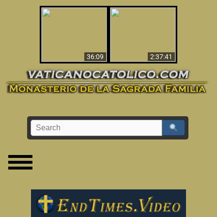
Le dispararon y vio el
Los ‘magos’ prueban
infierno - Video
la existencia del
impactante que
mundo espiritual
debería ver
36:09
2:37:41