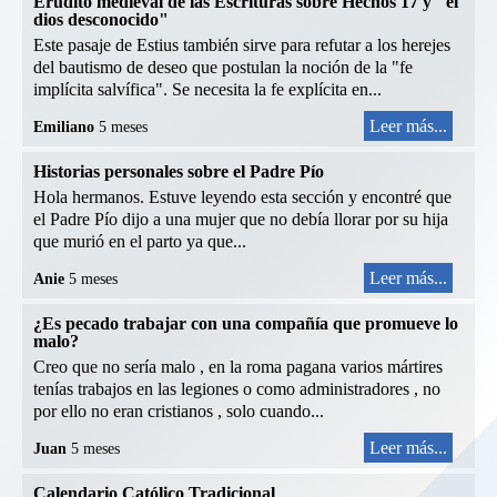
Erudito medieval de las Escrituras sobre Hechos 17 y "el
dios desconocido"
Este pasaje de Estius también sirve para refutar a los herejes
del bautismo de deseo que postulan la noción de la "fe
implícita salvífica". Se necesita la fe explícita en...
Leer más...
Emiliano
5 meses
Historias personales sobre el Padre Pío
Hola hermanos. Estuve leyendo esta sección y encontré que
el Padre Pío dijo a una mujer que no debía llorar por su hija
que murió en el parto ya que...
Leer más...
Anie
5 meses
¿Es pecado trabajar con una compañía que promueve lo
malo?
Creo que no sería malo , en la roma pagana varios mártires
tenías trabajos en las legiones o como administradores , no
por ello no eran cristianos , solo cuando...
Leer más...
Juan
5 meses
Calendario Católico Tradicional