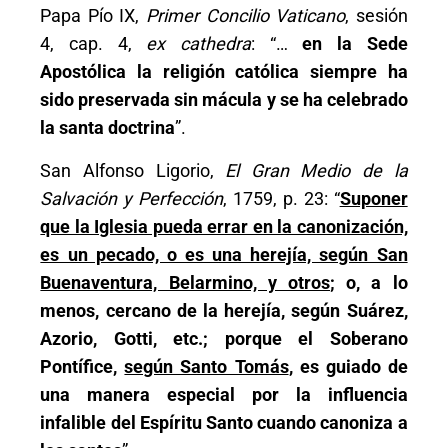
Papa Pío IX,
Primer Concilio Vaticano
, sesión
4, cap. 4,
ex cathedra
: “…
en la Sede
Apostólica la religión católica siempre ha
sido preservada sin mácula y se ha celebrado
la santa doctrina
”.
San Alfonso Ligorio,
El Gran Medio de la
Salvación y Perfección
, 1759, p. 23: “
Suponer
que la Iglesia pueda errar en la canonización,
es un pecado, o es una herejía, según San
Buenaventura, Belarmino, y otros
; o, a lo
menos, cercano de la herejía, según Suárez,
Azorio, Gotti, etc.; porque el Soberano
Pontífice,
según Santo Tomás
, es guiado de
una manera especial por la influencia
infalible del Espíritu Santo cuando canoniza a