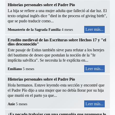
Historias personales sobre el Padre Pío
La hija se refiere a una mujer adulta que falleció al dar luz. El
texto original inglés dice "died in the process of giving birth",
que se pudo traducir como...
Leer más...
Monasterio de la Sagrada Familia
4 meses
Erudito medieval de las Escrituras sobre Hechos 17 y "el
dios desconocido"
Este pasaje de Estius también sirve para refutar a los herejes
del bautismo de deseo que postulan la noción de la "fe
implícita salvífica". Se necesita la fe explícita en...
Leer más...
Emiliano
5 meses
Historias personales sobre el Padre Pío
Hola hermanos. Estuve leyendo esta sección y encontré que
el Padre Pío dijo a una mujer que no debía llorar por su hija
que murió en el parto ya que...
Leer más...
Anie
5 meses
¿Es pecado trabajar con una compañía que promueve lo