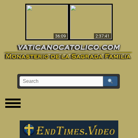
Le dispararon y vio el
Los ‘magos’ prueban
infierno - Video
la existencia del
impactante que
mundo espiritual
debería ver
36:09
2:37:41