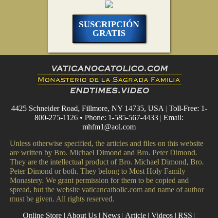
SUSCRIPCIÓN
GRATIS
4425 Schneider Road, Fillmore, NY 14735, USA | Toll-Free: 1-
800-275-1126 • Phone: 1-585-567-4433 | Email:
mhfm1@aol.com
Unless otherwise specified, the articles and files on this website
are written by Bro. Michael Dimond and Bro. Peter Dimond.
They are the intellectual product of Bro. Michael Dimond, Bro.
Peter Dimond or both. They belong to Most Holy Family
Monastery. We grant permission for them to be copied and
spread, but the website vaticancatholic.com and name of author
must be given. All rights reserved.
Online Store
|
About Us
|
News
|
Article
|
Videos
|
RSS
|