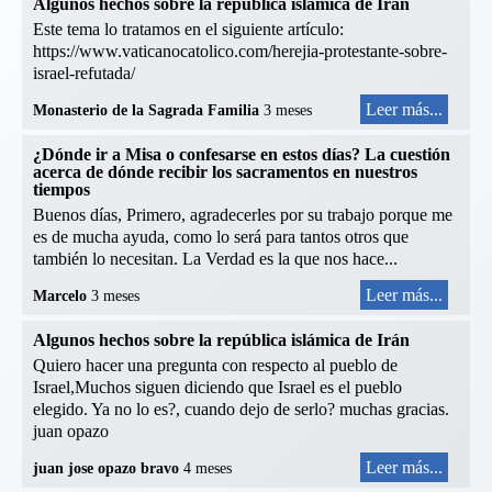
Algunos hechos sobre la república islámica de Irán
Este tema lo tratamos en el siguiente artículo:
https://www.vaticanocatolico.com/herejia-protestante-sobre-
israel-refutada/
Leer más...
Monasterio de la Sagrada Familia
3 meses
¿Dónde ir a Misa o confesarse en estos días? La cuestión
acerca de dónde recibir los sacramentos en nuestros
tiempos
Buenos días, Primero, agradecerles por su trabajo porque me
es de mucha ayuda, como lo será para tantos otros que
también lo necesitan. La Verdad es la que nos hace...
Leer más...
Marcelo
3 meses
Algunos hechos sobre la república islámica de Irán
Quiero hacer una pregunta con respecto al pueblo de
Israel,Muchos siguen diciendo que Israel es el pueblo
elegido. Ya no lo es?, cuando dejo de serlo? muchas gracias.
juan opazo
Leer más...
juan jose opazo bravo
4 meses