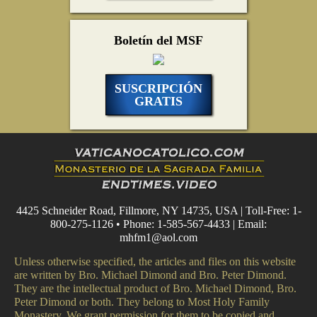
Boletín del MSF
SUSCRIPCIÓN
GRATIS
4425 Schneider Road, Fillmore, NY 14735, USA | Toll-Free: 1-
800-275-1126 • Phone: 1-585-567-4433 | Email:
mhfm1@aol.com
Unless otherwise specified, the articles and files on this website
are written by Bro. Michael Dimond and Bro. Peter Dimond.
They are the intellectual product of Bro. Michael Dimond, Bro.
Peter Dimond or both. They belong to Most Holy Family
Monastery. We grant permission for them to be copied and