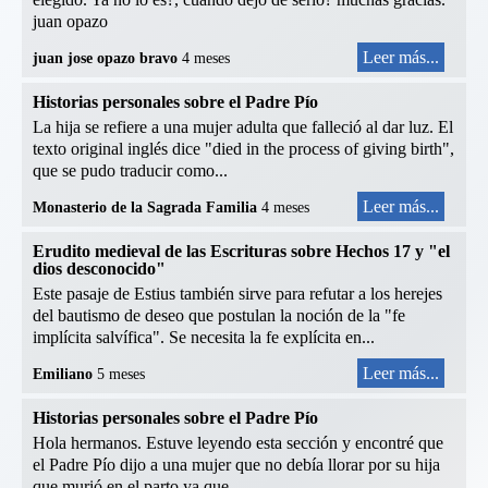
juan opazo
Leer más...
juan jose opazo bravo
4 meses
Historias personales sobre el Padre Pío
La hija se refiere a una mujer adulta que falleció al dar luz. El
texto original inglés dice "died in the process of giving birth",
que se pudo traducir como...
Leer más...
Monasterio de la Sagrada Familia
4 meses
Erudito medieval de las Escrituras sobre Hechos 17 y "el
dios desconocido"
Este pasaje de Estius también sirve para refutar a los herejes
del bautismo de deseo que postulan la noción de la "fe
implícita salvífica". Se necesita la fe explícita en...
Leer más...
Emiliano
5 meses
Historias personales sobre el Padre Pío
Hola hermanos. Estuve leyendo esta sección y encontré que
el Padre Pío dijo a una mujer que no debía llorar por su hija
que murió en el parto ya que...