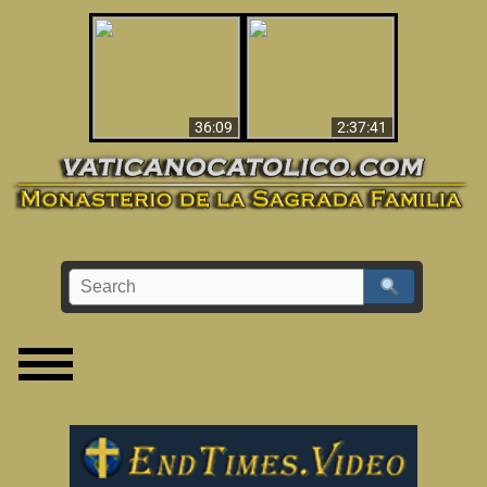
Le dispararon y vio el
Los ‘magos’ prueban
infierno - Video
la existencia del
impactante que
mundo espiritual
debería ver
36:09
2:37:41