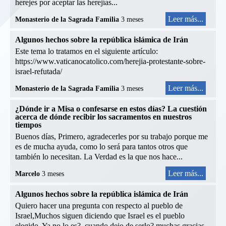
herejes por aceptar las herejías...
Leer más...
Monasterio de la Sagrada Familia
3 meses
Algunos hechos sobre la república islámica de Irán
Este tema lo tratamos en el siguiente artículo:
https://www.vaticanocatolico.com/herejia-protestante-sobre-
israel-refutada/
Leer más...
Monasterio de la Sagrada Familia
3 meses
¿Dónde ir a Misa o confesarse en estos días? La cuestión
acerca de dónde recibir los sacramentos en nuestros
tiempos
Buenos días, Primero, agradecerles por su trabajo porque me
es de mucha ayuda, como lo será para tantos otros que
también lo necesitan. La Verdad es la que nos hace...
Leer más...
Marcelo
3 meses
Algunos hechos sobre la república islámica de Irán
Quiero hacer una pregunta con respecto al pueblo de
Israel,Muchos siguen diciendo que Israel es el pueblo
elegido. Ya no lo es?, cuando dejo de serlo? muchas gracias.