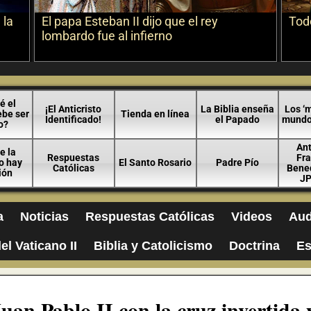
 la
El papa Esteban II dijo que el rey
Todo
lombardo fue al infierno
é el
¡El Anticristo
La Biblia enseña
Los ‘m
ebe ser
Tienda en línea
Identificado!
el Papado
mundo 
o?
An
e la
Respuestas
Fra
no hay
El Santo Rosario
Padre Pío
Católicas
Bened
ión
JP
a
Noticias
Respuestas Católicas
Videos
Aud
el Vaticano II
Biblia y Catolicismo
Doctrina
Es
uan Pablo II con la cruz invertida y