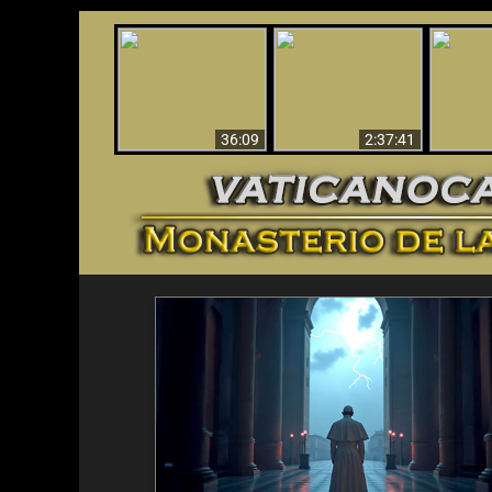
Le dispararon y vio el
Los ‘magos’ prueban
infierno - Video
¡El A
la existencia del
impactante que
Iden
mundo espiritual
debería ver
36:09
2:37:41
<