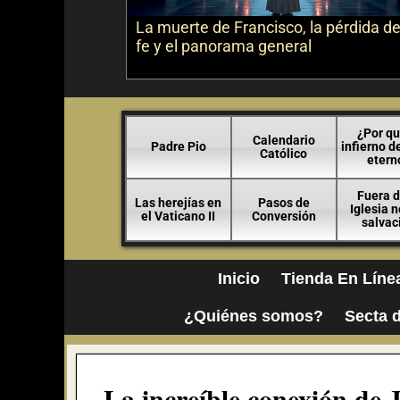
La muerte de Francisco, la pérdida de
fe y el panorama general
¿Por qu
Calendario
Padre Pio
infierno d
Católico
etern
Fuera d
Las herejías en
Pasos de
Iglesia 
el Vaticano II
Conversión
salvac
Inicio
Tienda En Líne
¿Quiénes somos?
Secta d
La increíble conexión de J