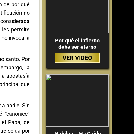
n de por qué
tificación no
r considerada
 les permite
 no invoca la
Por qué el infierno
debe ser eterno
VER VIDEO
mo santo. Por
 embargo, la
 la apostasía
principal que
 a nadie. Sin
él “canonice”
 el Papa, de
que se da por
¡¡Babilonia Ha Caído,