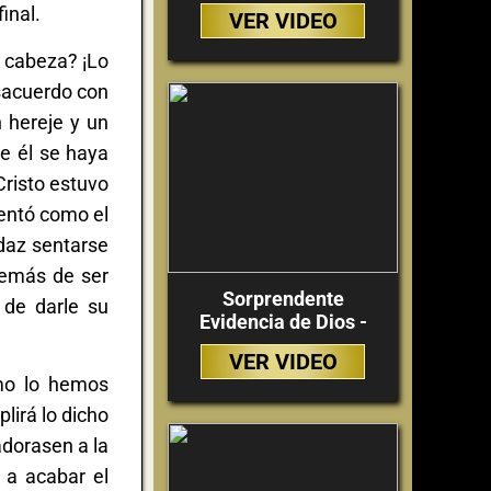
inal.
VER VIDEO
u cabeza? ¡Lo
esacuerdo con
 hereje y un
ue él se haya
Cristo estuvo
sentó como el
udaz sentarse
demás de ser
Sorprendente
 de darle su
Evidencia de Dios -
VER VIDEO
omo lo hemos
lirá lo dicho
adorasen a la
 a acabar el