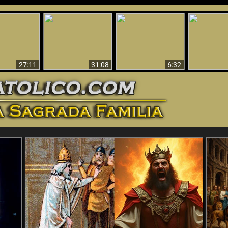
nticristo
Sorprendente
Por qué el infierno
¡¡Babilonia 
tificado!
Evidencia de Dios -
debe ser eterno
Ha Caí
27:11
31:08
6:32