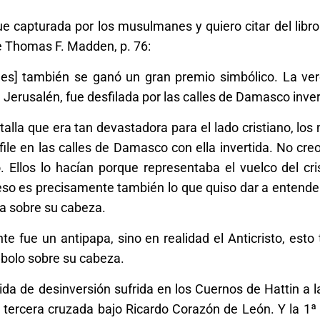
ue capturada por los musulmanes y quiero citar del libr
de Thomas F. Madden, p. 76:
anes] también se ganó un gran premio simbólico. La ve
de Jerusalén, fue desfilada por las calles de Damasco inver
alla que era tan devastadora para el lado cristiano, l
ile en las calles de Damasco con ella invertida. No creo
Ellos lo hacían porque representaba el vuelco del cris
Y eso es precisamente también lo que quiso dar a entend
tida sobre su cabeza.
fue un antipapa, sino en realidad el Anticristo, esto
bolo sobre su cabeza.
dida de desinversión sufrida en los Cuernos de Hattin a
tercera cruzada bajo Ricardo Corazón de León. Y la 1ª 