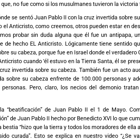
 que, no fue como si los musulmanes tuvieron la victoria f
ónde se sentó Juan Pablo II con la cruz invertida sobre s
cho el Anticristo, como creemos, otros pueden estar en d
mos probar sin duda alguna que él fue un antipapa, un
fue de hecho EL Anticristo. Lógicamente tiene sentido q
sobre su cabeza, porque fue en Israel donde el verdadero 
 Anticristo cuando ‘él estuvo en la Tierra Santa, él se pre
la cruz invertida sobre su cabeza. También fue un acto a
tida sobre su cabeza enfrente de 100.000 personas y a
e personas. Pero, claro, los necios del demonio tratan
la “beatificación” de Juan Pablo II el 1 de Mayo. C
ión” de Juan Pablo II hecho por Benedicto XVI lo que cump
 bestia “hizo que la tierra y todos los moradores de ella 
sido curada”. Esto se explica en nuestro video “¿Se va