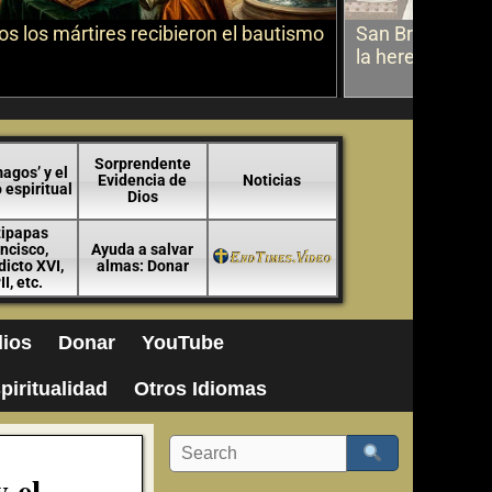
s los mártires recibieron el bautismo
San Bruno sobr
la herejía
Sorprendente
agos’ y el
Evidencia de
Noticias
espiritual
Dios
tipapas
ncisco,
Ayuda a salvar
icto XVI,
almas: Donar
II, etc.
ios
Donar
YouTube
piritualidad
Otros Idiomas
 el