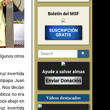
Boletín del MSF
SUSCRIPCIÓN
GRATIS
algunos otros
Ayude a salvar almas
ruz invertida
Enviar Donación
ntipapa Juan
s. Nos decían
cabeza no era
Vídeos destacados
boca abajo en
uz invertida