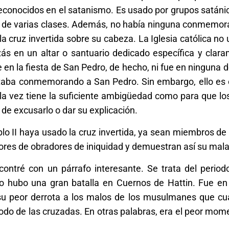
econocidos en el satanismo. Es usado por grupos satáni
as de varias clases. Además, no había ninguna conmemor
 cruz invertida sobre su cabeza. La Iglesia católica no ut
izás en un altar o santuario dedicado específica y cla
 en la fiesta de San Pedro, de hecho, ni fue en ninguna d
staba conmemorando a San Pedro. Sin embargo, ello es 
la vez tiene la suficiente ambigüedad como para que lo
 de excusarlo o dar su explicación.
o II haya usado la cruz invertida, ya sean miembros de l
sores de obradores de iniquidad y demuestran así su mala
ntré con un párrafo interesante. Se trata del periodo
o hubo una gran batalla en Cuernos de Hattin. Fue en 
 su peor derrota a los malos de los musulmanes que cua
iodo de las cruzadas. En otras palabras, era el peor mom