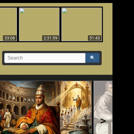
El Tercer Secreto de
Ha Caído,
Creación y Milagros -
Fátima - Edición
do!!
Versión abreviada
Final
33:08
2:31:59
51:43
>