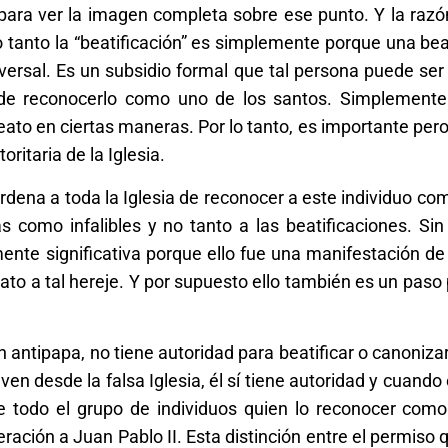
para ver la imagen completa sobre ese punto. Y la razó
 tanto la “beatificación” es simplemente porque una bea
niversal. Es un subsidio formal que tal persona puede se
 de reconocerlo como uno de los santos. Simplemente
to en ciertas maneras. Por lo tanto, es importante pero
ritaria de la Iglesia.
ordena a toda la Iglesia de reconocer a este individuo co
 como infalibles y no tanto a las beatificaciones. Sin
lmente significativa porque ello fue una manifestación de
eato a tal hereje. Y por supuesto ello también es un paso 
n antipapa, no tiene autoridad para beatificar o canonizar
en desde la falsa Iglesia, él sí tiene autoridad y cuando 
e todo el grupo de individuos quien lo reconocer como
ración a Juan Pablo II. Esta distinción entre el permiso 