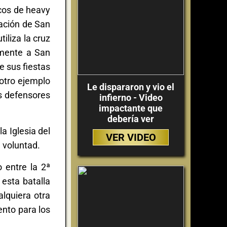
cos de heavy
ación de San
iliza la cruz
ramente a San
e sus fiestas
otro ejemplo
Le dispararon y vio el
s defensores
infierno - Video
impactante que
debería ver
a Iglesia del
VER VIDEO
 voluntad.
 entre la 2ª
esta batalla
lquiera otra
ento para los