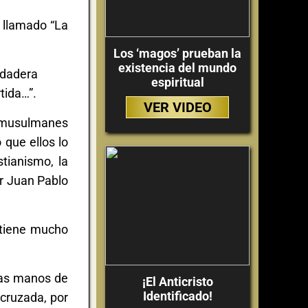
o llamado “La
Los ‘magos’ prueban la
existencia del mundo
rdadera
espiritual
tida…”.
VER VIDEO
os musulmanes
 que ellos lo
tianismo, la
er Juan Pablo
 tiene mucho
 las manos de
¡El Anticristo
Identificado!
cruzada, por