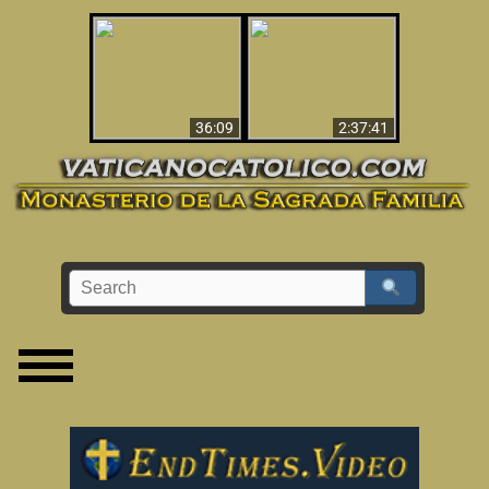
Le dispararon y vio el
Los ‘magos’ prueban
infierno - Video
la existencia del
impactante que
mundo espiritual
debería ver
36:09
2:37:41