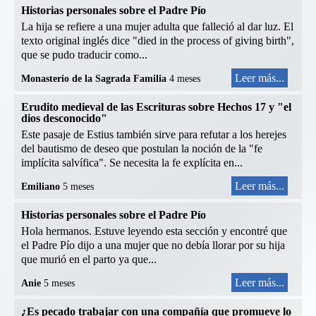
Historias personales sobre el Padre Pío
La hija se refiere a una mujer adulta que falleció al dar luz. El
texto original inglés dice "died in the process of giving birth",
que se pudo traducir como...
Leer más...
Monasterio de la Sagrada Familia
4 meses
Erudito medieval de las Escrituras sobre Hechos 17 y "el
dios desconocido"
Este pasaje de Estius también sirve para refutar a los herejes
del bautismo de deseo que postulan la noción de la "fe
implícita salvífica". Se necesita la fe explícita en...
Leer más...
Emiliano
5 meses
Historias personales sobre el Padre Pío
Hola hermanos. Estuve leyendo esta sección y encontré que
el Padre Pío dijo a una mujer que no debía llorar por su hija
que murió en el parto ya que...
Leer más...
Anie
5 meses
¿Es pecado trabajar con una compañía que promueve lo