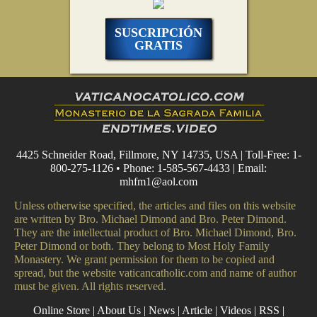
SUSCRIPCIÓN
GRATIS
4425 Schneider Road, Fillmore, NY 14735, USA | Toll-Free: 1-
800-275-1126 • Phone: 1-585-567-4433 | Email:
mhfm1@aol.com
Unless otherwise specified, the articles and files on this website
are written by Bro. Michael Dimond and Bro. Peter Dimond.
They are the intellectual product of Bro. Michael Dimond, Bro.
Peter Dimond or both. They belong to Most Holy Family
Monastery. We grant permission for them to be copied and
spread, but the website vaticancatholic.com and name of author
must be given. All rights reserved.
Online Store
|
About Us
|
News
|
Article
|
Videos
|
RSS
|