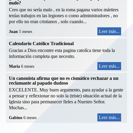
malo?
Creo que no sería malo , en la roma pagana varios mártires
tenías trabajos en las legiones o como administradores , no
por ello no eran cristianos , solo cuando...
Leer más...
Juan
5 meses
Calendario Católico Tradicional
Gracias a Dios encontre esta pagina catolíca tiene toda la
información completa que necesito.
Leer más...
Maria
6 meses
Un canonista afirma que no es cismático rechazar a un
reclamante al papado dudoso
EXCELENTE. Muy buen argumento, para ayudar a la gente
a pensar y reflexionar no solo la (triste) situación actual de la
Iglesia sino para permanecer fieles a Nuestro Señor.
Muchas...
Leer más...
Gabino
6 meses