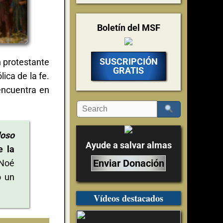
Boletín del MSF
SUSCRIPCIÓN
n protestante
GRATIS
lica de la fe.
 encuentra en
doso
Ayude a salvar almas
e la
Enviar Donación
 Noé
ó un
Vídeos destacados