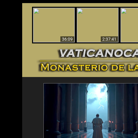
Le dispararon y vio el
Los ‘magos’ prueban
infierno - Video
¡El A
la existencia del
impactante que
Iden
mundo espiritual
debería ver
36:09
2:37:41
<