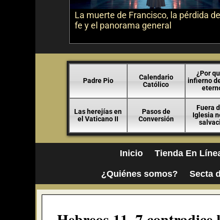
La muerte de Francisco, la pérdida de
fe y el panorama general
¿Por qu
Calendario
Padre Pio
infierno d
Católico
etern
Fuera d
Las herejías en
Pasos de
Iglesia 
el Vaticano II
Conversión
salvac
Inicio
Tienda En Líne
¿Quiénes somos?
Secta d
Hebreos 11, 7 contradice l