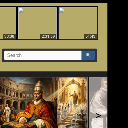
El Tercer Secreto de
Ha Caído,
Creación y Milagros -
Fátima - Edición
do!!
Versión abreviada
Final
33:08
2:31:59
51:43
>