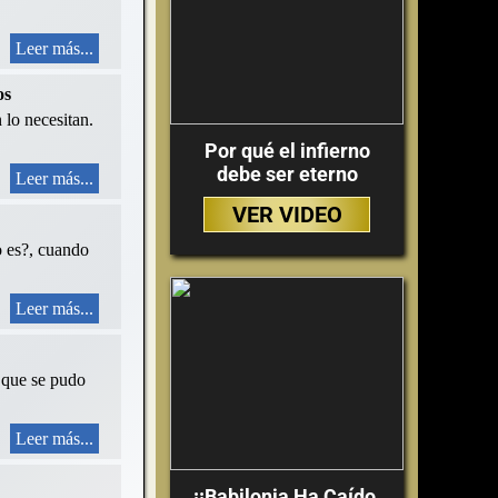
Leer más...
os
 lo necesitan.
Por qué el infierno
debe ser eterno
Leer más...
VER VIDEO
o es?, cuando
Leer más...
, que se pudo
Leer más...
¡¡Babilonia Ha Caído,