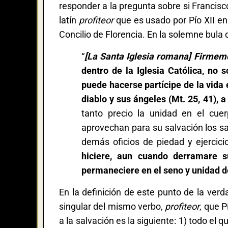
responder a la pregunta sobre si Francis
latín
profiteor
que es usado por Pío XII en
Concilio de Florencia. En la solemne bul
“
[La Santa Iglesia romana]
Firmeme
dentro de la Iglesia Católica, no 
puede hacerse partícipe de la vida 
diablo y sus ángeles (Mt. 25, 41), 
tanto precio la unidad en el cue
aprovechan para su salvación los s
demás oficios de piedad y ejercicio
hiciere, aun cuando derramare s
permaneciere en el seno y unidad de 
En la definición de este punto de la verdad
singular del mismo verbo,
profiteor
, que P
a la salvación es la siguiente: 1) todo el 