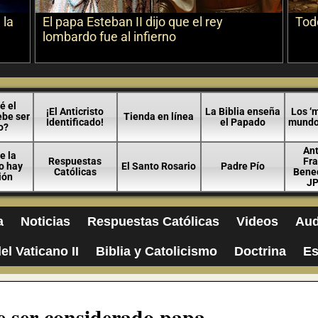
 la
El papa Esteban II dijo que el rey
Todo
lombardo fue al infierno
é el
¡El Anticristo
La Biblia enseña
Los ‘m
ebe ser
Tienda en línea
Identificado!
el Papado
mundo 
o?
An
e la
Respuestas
Fra
no hay
El Santo Rosario
Padre Pío
Católicas
Bened
ión
JP
a
Noticias
Respuestas Católicas
Videos
Aud
el Vaticano II
Biblia y Catolicismo
Doctrina
Es
e ser considerado papa