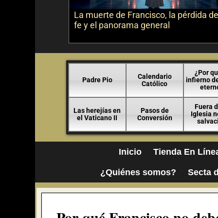
La muerte de Francisco, la pérdida de
fe y el panorama general
¿Por qu
Calendario
Padre Pio
infierno d
Católico
etern
Fuera d
Las herejías en
Pasos de
Iglesia 
el Vaticano II
Conversión
salvac
Inicio
Tienda En Líne
¿Quiénes somos?
Secta d
Por qué Francisco no deb