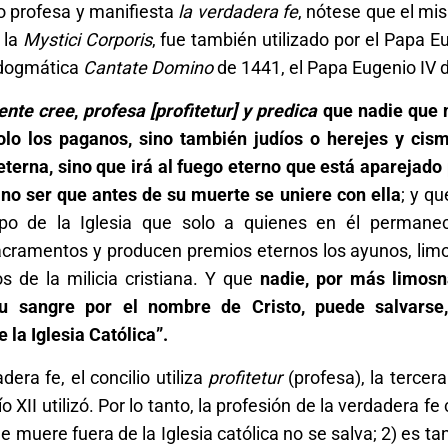
co profesa y manifiesta
la verdadera fe
, nótese que el mi
 la
Mystici Corporis
, fue también utilizado por el Papa Eu
a dogmática
Cantate Domino
de 1441, el Papa Eugenio IV d
nte cree
,
profesa
[profitetur]
y predica
que nadie que 
solo los paganos, sino también judíos o herejes y cism
eterna, sino que irá al fuego eterno que está aparejado 
a no ser que antes de su muerte se uniere con ella
; y q
rpo de la Iglesia que solo a quienes en él permane
acramentos y producen premios eternos los ayunos, lim
s de la milicia cristiana. Y que
nadie, por más limosn
u sangre por el nombre de Cristo, puede salvarse,
la Iglesia Católica”.
era fe, el concilio utiliza
profitetur
(profesa), la tercer
ío XII utilizó. Por lo tanto, la profesión de la verdadera f
que muere fuera de la Iglesia católica no se salva; 2) es t