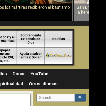
s los mártires recibieron el bautismo
San Bruno sobr
la herejía
Sorprendente
agos’ y el
Evidencia de
Noticias
espiritual
Dios
tipapas
ncisco,
Ayuda a salvar
icto XVI,
almas: Donar
II, etc.
ios
Donar
YouTube
piritualidad
Otros Idiomas