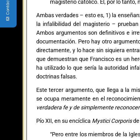
Contáctenos
magisterio católico. Él, por lo tanto
Ambas verdades – esto es,
1) la enseñanz
la infalibilidad del magisterio – prueba
Ambos argumentos son definitivos e irref
documentación. Pero hay otro argumento q
directamente, y lo hace sin siquiera entr
que demuestran que Francisco es un herej
ha utilizado lo que sería la autoridad inf
doctrinas falsas.
Este tercer argumento, que llega a la m
se ocupa meramente en el reconocimient
verdadera fe y de simplemente reconocer e
Pío XII, en su encíclica
Mystici Corporis
de
“Pero entre los miembros de la Igles