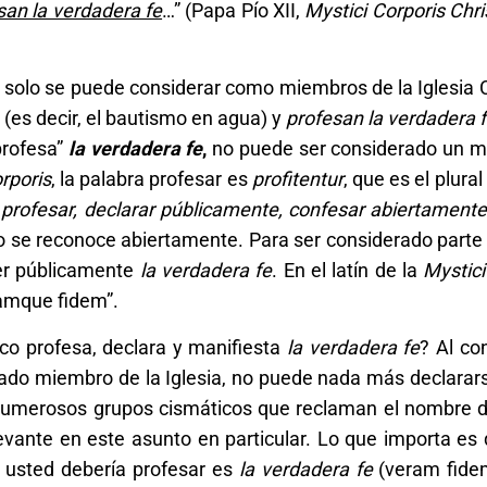
san la verdadera fe
…” (Papa Pío XII,
Mystici Corporis Chri
e solo se puede considerar como miembros de la Iglesia C
(es decir, el bautismo en agua) y
profesan la verdadera 
profesa”
la verdadera fe
,
no puede ser considerado un m
rporis
, la palabra profesar es
profitentur
, que es el plural
a
profesar, declarar públicamente, confesar abiertament
 o se reconoce abiertamente. Para ser considerado parte d
cer públicamente
la verdadera fe
. En el latín de la
Mystici
ramque fidem”.
sco profesa, declara y manifiesta
la verdadera fe
? Al co
ado miembro de la Iglesia, no puede nada más declararse
numerosos grupos cismáticos que reclaman el nombre de 
vante en este asunto en particular. Lo que importa es 
ue usted debería profesar es
la verdadera fe
(veram fide