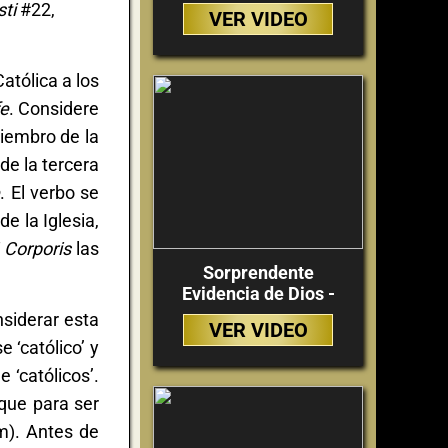
sti
#22,
VER VIDEO
atólica a los
fe
. Considere
iembro de la
 de la tercera
e
. El verbo se
e la Iglesia,
 Corporis
las
Sorprendente
Evidencia de Dios -
nsiderar esta
VER VIDEO
 ‘católico’ y
‘católicos’.
que para ser
m). Antes de