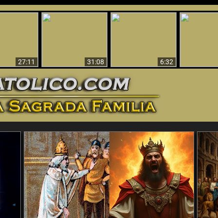
nticristo
Sorprendente
Por qué el infierno
¡¡Babilonia 
tificado!
Evidencia de Dios -
debe ser eterno
Ha Caí
27:11
31:08
6:32