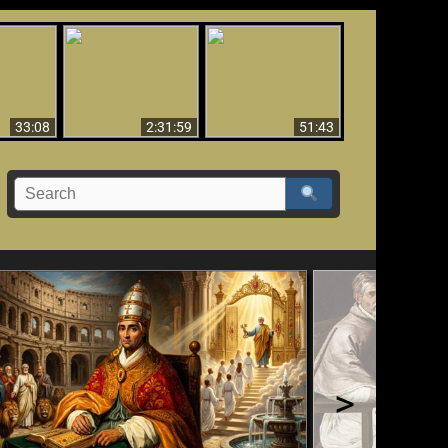
El Tercer Secreto de
Ha Caído,
Creación y Milagros -
Fátima - Edición
do!!
Versión abreviada
Final
33:08
2:31:59
51:43
>