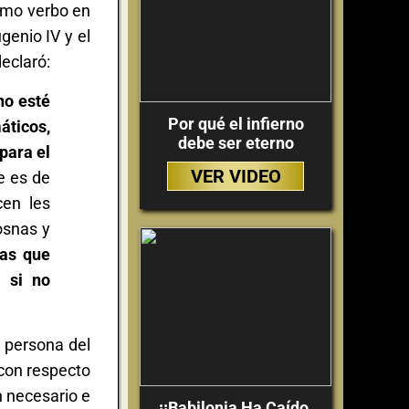
smo verbo en
genio IV y el
eclaró:
no esté
Por qué el infierno
áticos,
debe ser eterno
para el
VER VIDEO
ue es de
cen les
osnas y
as que
 si no
a persona del
e con respecto
an necesario e
¡¡Babilonia Ha Caído,