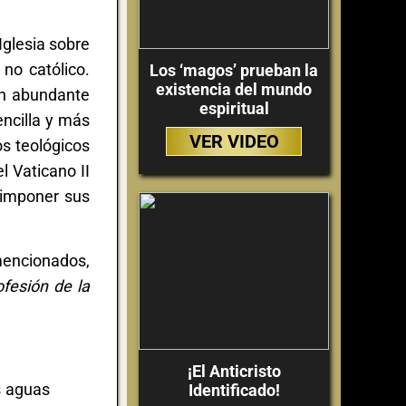
Iglesia sobre
 no católico.
Los ‘magos’ prueban la
existencia del mundo
on abundante
espiritual
ncilla y más
VER VIDEO
os teológicos
l Vaticano II
a imponer sus
mencionados,
ofesión de la
¡El Anticristo
s aguas
Identificado!