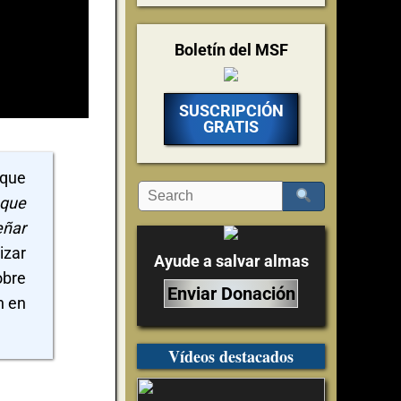
Boletín del MSF
SUSCRIPCIÓN
GRATIS
 que
 que
eñar
izar
Ayude a salvar almas
obre
Enviar Donación
n en
Vídeos destacados