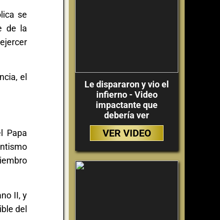
lica se
e de la
ejercer
ncia, el
Le dispararon y vio el
infierno - Video
impactante que
debería ver
VER VIDEO
el Papa
entismo
miembro
o II, y
ble del