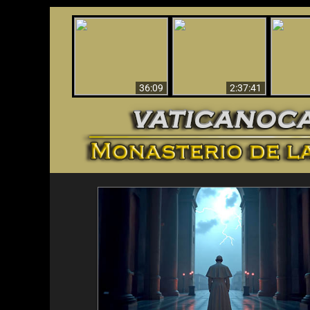
Le dispararon y vio el
Los ‘magos’ prueban
infierno - Video
¡El A
la existencia del
impactante que
Iden
mundo espiritual
debería ver
36:09
2:37:41
<