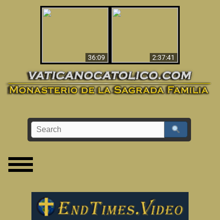
Le dispararon y vio el
Los ‘magos’ prueban
infierno - Video
la existencia del
impactante que
mundo espiritual
debería ver
36:09
2:37:41