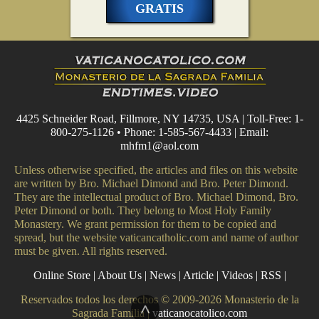
GRATIS
4425 Schneider Road, Fillmore, NY 14735, USA | Toll-Free: 1-
800-275-1126 • Phone: 1-585-567-4433 | Email:
mhfm1@aol.com
Unless otherwise specified, the articles and files on this website
are written by Bro. Michael Dimond and Bro. Peter Dimond.
They are the intellectual product of Bro. Michael Dimond, Bro.
Peter Dimond or both. They belong to Most Holy Family
Monastery. We grant permission for them to be copied and
spread, but the website vaticancatholic.com and name of author
must be given. All rights reserved.
Online Store
|
About Us
|
News
|
Article
|
Videos
|
RSS
|
Reservados todos los derechos © 2009-2026 Monasterio de la
^
Sagrada Familia |
vaticanocatolico.com