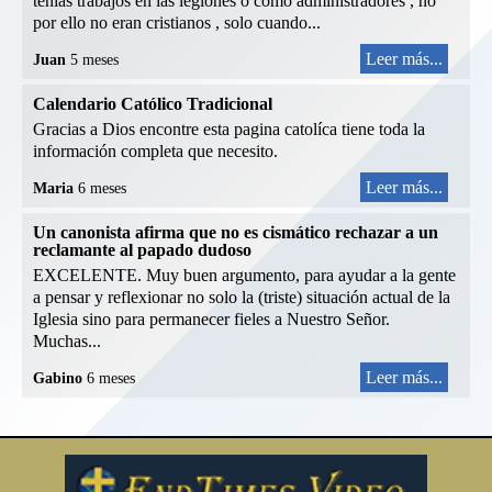
tenías trabajos en las legiones o como administradores , no
por ello no eran cristianos , solo cuando...
Leer más...
Juan
5 meses
Calendario Católico Tradicional
Gracias a Dios encontre esta pagina catolíca tiene toda la
información completa que necesito.
Leer más...
Maria
6 meses
Un canonista afirma que no es cismático rechazar a un
reclamante al papado dudoso
EXCELENTE. Muy buen argumento, para ayudar a la gente
a pensar y reflexionar no solo la (triste) situación actual de la
Iglesia sino para permanecer fieles a Nuestro Señor.
Muchas...
Leer más...
Gabino
6 meses