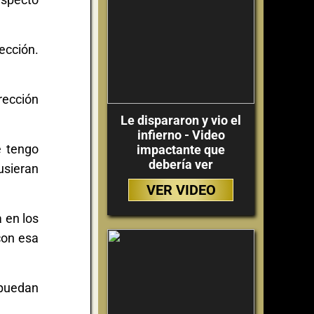
ección.
irección
Le dispararon y vio el
infierno - Video
e tengo
impactante que
debería ver
usieran
VER VIDEO
 en los
con esa
 puedan