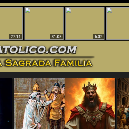
nticristo
Sorprendente
Por qué el infierno
¡¡Babilonia 
tificado!
Evidencia de Dios -
debe ser eterno
Ha Caí
27:11
31:08
6:32