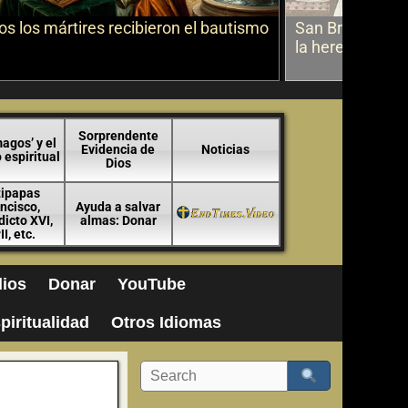
s los mártires recibieron el bautismo
San Bruno sobr
la herejía
Sorprendente
agos’ y el
Evidencia de
Noticias
espiritual
Dios
tipapas
ncisco,
Ayuda a salvar
icto XVI,
almas: Donar
II, etc.
ios
Donar
YouTube
piritualidad
Otros Idiomas