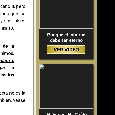
cano II, pero
Dado que los
y sus falsos
ganismo.
Por qué el infierno
debe ser eterno
 de la
VER VIDEO
inimos,
alato o
jía
...
la
dos los
ecta no es la
ambién, véase
¡¡Babilonia Ha Caído,