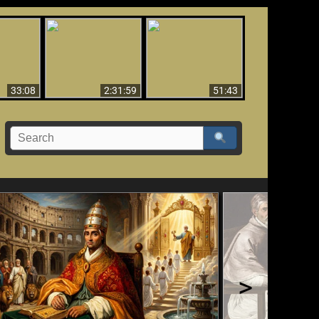
El Tercer Secreto de
Ha Caído,
Creación y Milagros -
Fátima - Edición
do!!
Versión abreviada
Final
33:08
2:31:59
51:43
>