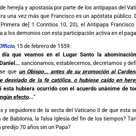
 herejía y apostasía por parte de los antipapas del Vati
tra una vez más que Francisco es un apóstata público. 
rimera de] 1 Corintios 10, 20), el Antipapa Francisco 
a a los demonios con esta participación activa en el pa
fficio
, 15 de febrero de 1559:
n día que veamos en el Lugar Santo la abominación
Daniel...
sancionamos, establecemos, decretamos y def
ese que
un Obispo... antes de su promoción al Carden
e desviado de la fe católica, o hubiese caído en here
si esta hubiera ocurrido con el acuerdo unánime de to
ningún efecto
...
”
 y seguidores de la secta del Vaticano II de que esta s
a de Babilonia, la falsa Iglesia del fin de los tiempos? T
a predijo 70 años sin un Papa?