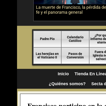
La muerte de Francisco, la pérdida de
fe y el panorama general
¿Por qu
Calendario
Padre Pio
infierno d
Católico
etern
Fuera d
Las herejías en
Pasos de
Iglesia 
el Vaticano II
Conversión
salvac
Inicio
Tienda En Líne
¿Quiénes somos?
Secta d
Francisco participa en la 