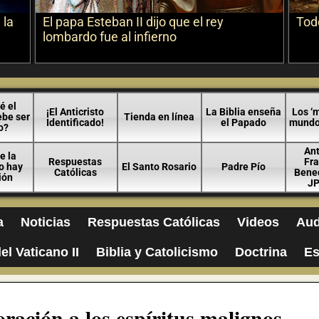
 la
El papa Esteban II dijo que el rey
Todo
lombardo fue al infierno
é el
¡El Anticristo
La Biblia enseña
Los ‘m
ebe ser
Tienda en línea
Identificado!
el Papado
mundo 
o?
An
e la
Respuestas
Fra
no hay
El Santo Rosario
Padre Pío
Católicas
Bened
ión
JP
a
Noticias
Respuestas Católicas
Videos
Aud
el Vaticano II
Biblia y Catolicismo
Doctrina
Es
oración a los espíritus malignos