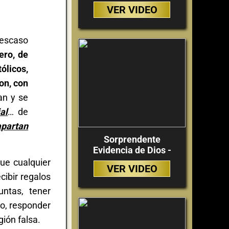
VER VIDEO
 escaso
ero, de
ólicos,
on, con
an y se
al
… de
apartan
Sorprendente
Evidencia de Dios -
que cualquier
VER VIDEO
cibir regalos
ntas, tener
to, responder
gión falsa.