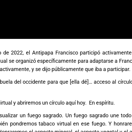
o de 2022, el Antipapa Francisco participó activamente
tual se organizó específicamente para adaptarse a Franc
 activamente, y se dijo públicamente que iba a participar.
 abuela del occidente para que [ella dé]… acceso al círcu
rtual y abriremos un círculo aquí hoy. En espíritu.
isualizar un fuego sagrado. Un fuego sagrado une todo
mbién pondremos tabaco virtual en ese fuego. Y honrar
o. Honraremos el aspecto mineral, el aspecto vegetal y el