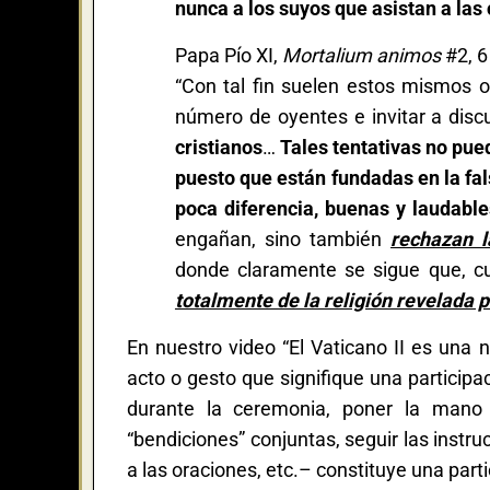
nunca a los suyos que asistan a las
Papa Pío XI,
Mortalium animos
#2, 6
“Con tal fin suelen estos mismos 
número de oyentes e invitar a disc
cristianos
…
Tales tentativas no pue
puesto que están fundadas
en la fa
poca diferencia, buenas y laudable
engañan, sino también
rechazan l
donde claramente se sigue que, cu
totalmente de la religión revelada p
En nuestro video “El Vaticano II es una 
acto o gesto que signifique una participac
durante la ceremonia, poner la mano 
“bendiciones” conjuntas, seguir las instruc
a las oraciones, etc.– constituye una part