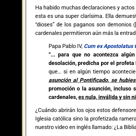
Ha habido muchas declaraciones y actos de
esta es una super clarísima. Ella demues
“dioses” de los paganos son demonios ([P
cardenales permitieron aún más la entrad
Papa Pablo IV,
Cum ex Apostolatus O
“... para que no acontezca algú
desolación, predicha por el profeta 
que… si en algún tiempo aconteci
asunción al Pontificado, se hubies
promoción o la asunción, incluso 
cardenales,
es nula, inválida y sin 
¿Cuándo abrirán los ojos estos defensores
Iglesia católica sino la profetizada ramer
nuestro video en inglés llamado: ¿La Bibli