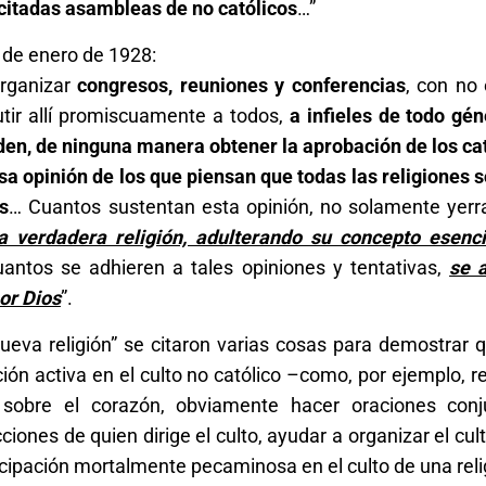
 citadas asambleas de no católicos
…”
 de enero de 1928:
organizar
congresos, reuniones y conferencias
, con no
utir allí promiscuamente a todos,
a infieles de todo gén
den, de ninguna manera obtener la aprobación de los cat
lsa opinión de los que piensan que todas las religiones s
s
… Cuantos sustentan esta opinión, no solamente yerr
a verdadera religión, adulterando su concepto esenci
antos se adhieren a tales opiniones y tentativas,
se 
or Dios
”.
nueva religión” se citaron varias cosas para demostrar 
ión activa en el culto no católico –como, por ejemplo, re
sobre el corazón, obviamente hacer oraciones conju
ciones de quien dirige el culto, ayudar a organizar el cul
icipación mortalmente pecaminosa en el culto de una reli