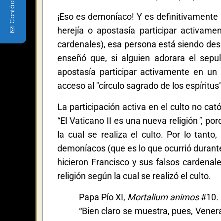
Contáctenos
¡Eso es demoníaco! Y es definitivamente u
herejía o apostasía participar activame
cardenales), esa persona está siendo d
enseñó que, si alguien adorara el sep
apostasía participar activamente en un 
acceso al "círculo sagrado de los espíritus
La participación activa en el culto no ca
“El Vaticano II es una nueva religión
"
, por
la cual se realiza el culto. Por lo tant
demoníacos (que es lo que ocurrió durante
hicieron Francisco y sus falsos cardenale
religión según la cual se realizó el culto.
Papa Pío XI,
Mortalium animos
#10
.
“Bien claro se muestra, pues, Vene