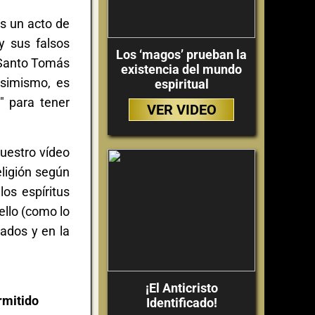
es un acto de
y sus falsos
Los ‘magos’ prueban la
 Santo Tomás
existencia del mundo
Asimismo, es
espiritual
" para tener
VER VIDEO
nuestro vídeo
eligión según
los espíritus
ello (como lo
rados y en la
¡El Anticristo
rmitido
Identificado!