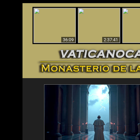
Le dispararon y vio el
Los ‘magos’ prueban
infierno - Video
¡El A
la existencia del
impactante que
Iden
mundo espiritual
debería ver
36:09
2:37:41
<