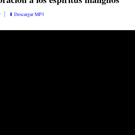
2
⬇ Descargar MP3