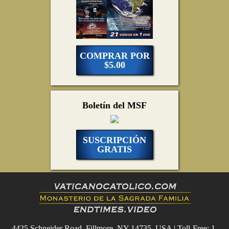
COMPRAR POR
$5.00
Boletín del MSF
SUSCRIPCIÓN
GRATIS
4425 Schneider Road, Fillmore, NY 14735, USA | Toll-Free: 1-