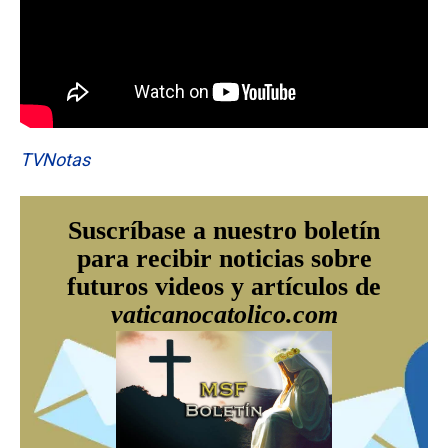
TVNotas
Suscríbase a nuestro boletín
para recibir noticias sobre
futuros videos y artículos de
vaticanocatolico.com