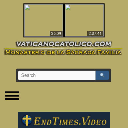
Le dispararon y vio el
Los ‘magos’ prueban
infierno - Video
la existencia del
impactante que
mundo espiritual
debería ver
36:09
2:37:41