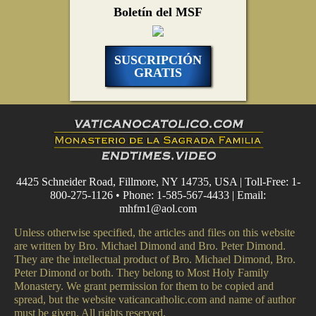
Boletín del MSF
SUSCRIPCIÓN
GRATIS
4425 Schneider Road, Fillmore, NY 14735, USA | Toll-Free: 1-
800-275-1126 • Phone: 1-585-567-4433 | Email:
mhfm1@aol.com
Unless otherwise specified, the articles and files on this website
are written by Bro. Michael Dimond and Bro. Peter Dimond.
They are the intellectual product of Bro. Michael Dimond, Bro.
Peter Dimond or both. They belong to Most Holy Family
Monastery. We grant permission for them to be copied and
spread, but the website vaticancatholic.com and name of author
must be given. All rights reserved.