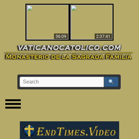
Le dispararon y vio el
Los ‘magos’ prueban
infierno - Video
la existencia del
impactante que
mundo espiritual
debería ver
36:09
2:37:41