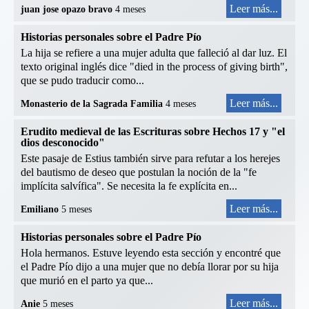
Leer más...
juan jose opazo bravo
4 meses
Historias personales sobre el Padre Pío
La hija se refiere a una mujer adulta que falleció al dar luz. El
texto original inglés dice "died in the process of giving birth",
que se pudo traducir como...
Leer más...
Monasterio de la Sagrada Familia
4 meses
Erudito medieval de las Escrituras sobre Hechos 17 y "el
dios desconocido"
Este pasaje de Estius también sirve para refutar a los herejes
del bautismo de deseo que postulan la noción de la "fe
implícita salvífica". Se necesita la fe explícita en...
Leer más...
Emiliano
5 meses
Historias personales sobre el Padre Pío
Hola hermanos. Estuve leyendo esta sección y encontré que
el Padre Pío dijo a una mujer que no debía llorar por su hija
que murió en el parto ya que...
Leer más...
Anie
5 meses