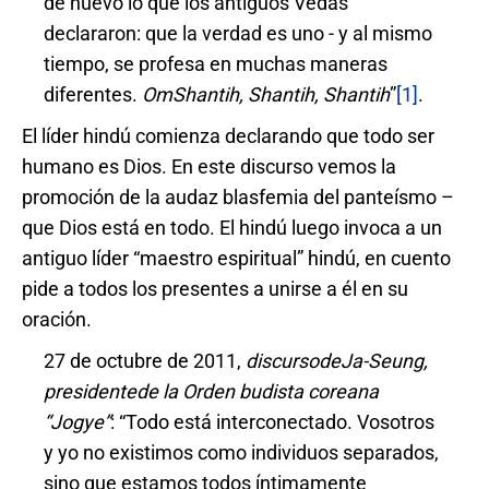
de nuevo lo que los antiguos Vedas
declararon: que la verdad es uno - y al mismo
tiempo, se profesa en muchas maneras
diferentes.
Om
Shantih
,
Shantih
,
Shantih
”
[1]
.
El líder hindú comienza declarando que todo ser
humano es Dios. En este discurso vemos la
promoción de la audaz blasfemia del panteísmo –
que Dios está en todo. El hindú luego invoca a un
antiguo líder “maestro espiritual” hindú, en cuento
pide a todos los presentes a unirse a él en su
oración.
27 de octubre de 2011,
discurso
de
Ja
-
Seung,
presidente
de la Orden budista coreana
“Jogye
”
: “Todo está interconectado. Vosotros
y yo no existimos como individuos separados,
sino que estamos todos íntimamente