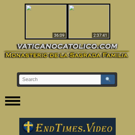
Le dispararon y vio el
Los ‘magos’ prueban
infierno - Video
la existencia del
impactante que
mundo espiritual
debería ver
36:09
2:37:41