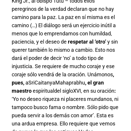
King Jr., al obispo Tutu – todos ellos
peregrinos de la verdad declaran que no hay
camino para la paz. La paz en sí misma es el
camino (…) El diálogo será un ejercicio inútil a
menos que lo emprendamos con humildad,
paciencia, y el deseo de
respetar al ‘otro’
y sin
querer también lo mismo a cambio. Esto nos
dará el poder de decir ‘no’ a todo tipo de
injusticia. Se requiere de mucho coraje y ese
coraje sólo vendrá de la oración. Unámonos
,
pues,
aSriCaitanyaMahaprabhu
, el gran
maestro
espiritualdel sigloXVI, en su oración
:
‘Yo no deseo riqueza ni placeres mundanos, ni
tampoco busco fama o nombre. Sólo pido que
pueda servir a los demás con amor’. Esta es
una ardua empresa. Ello requiere que vemos