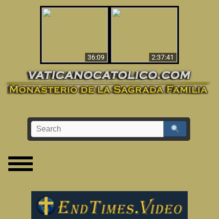
Le dispararon y vio el
Los ‘magos’ prueban
infierno - Video
la existencia del
impactante que
mundo espiritual
debería ver
36:09
2:37:41