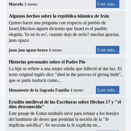
Leer más...
Marcelo
3 meses
Algunos hechos sobre la república islámica de Irán
Quiero hacer una pregunta con respecto al pueblo de
Israel,Muchos siguen diciendo que Israel es el pueblo
elegido. Ya no lo es?, cuando dejo de serlo? muchas gracias.
juan opazo
Leer más...
juan jose opazo bravo
4 meses
Historias personales sobre el Padre Pío
La hija se refiere a una mujer adulta que falleció al dar luz. El
texto original inglés dice "died in the process of giving birth",
que se pudo traducir como...
Leer más...
Monasterio de la Sagrada Familia
4 meses
Erudito medieval de las Escrituras sobre Hechos 17 y "el
dios desconocido"
Este pasaje de Estius también sirve para refutar a los herejes
del bautismo de deseo que postulan la noción de la "fe
implícita salvífica". Se necesita la fe explícita en...