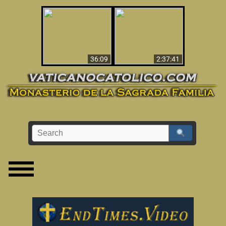
Le dispararon y vio el
Los ‘magos’ prueban
infierno - Video
la existencia del
impactante que
mundo espiritual
debería ver
36:09
2:37:41