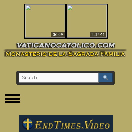
Le dispararon y vio el
Los ‘magos’ prueban
infierno - Video
la existencia del
impactante que
mundo espiritual
debería ver
36:09
2:37:41