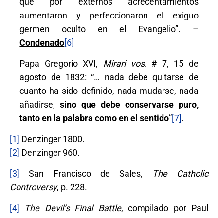
que por externos acrecentamientos
aumentaron y perfeccionaron el exiguo
germen oculto en el Evangelio”. –
Condenado
[6]
Papa Gregorio XVI,
Mirari vos
, # 7, 15 de
agosto de 1832: “… nada debe quitarse de
cuanto ha sido definido, nada mudarse, nada
añadirse,
sino que debe conservarse puro,
tanto en la palabra como en el sentido
”
[7]
.
[1]
Denzinger 1800.
[2]
Denzinger 960.
[3]
San Francisco de Sales,
The Catholic
Controversy
, p. 228.
[4]
The Devil’s Final Battle
, compilado por Paul