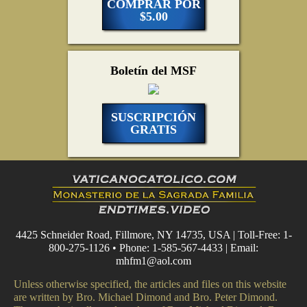
COMPRAR POR
$5.00
Boletín del MSF
SUSCRIPCIÓN
GRATIS
4425 Schneider Road, Fillmore, NY 14735, USA | Toll-Free: 1-
800-275-1126 • Phone: 1-585-567-4433 | Email:
mhfm1@aol.com
Unless otherwise specified, the articles and files on this website
are written by Bro. Michael Dimond and Bro. Peter Dimond.