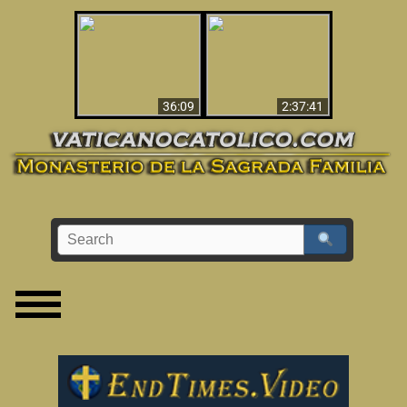
Le dispararon y vio el
Los ‘magos’ prueban
infierno - Video
la existencia del
impactante que
mundo espiritual
debería ver
36:09
2:37:41