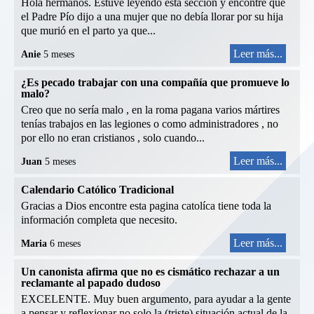
Hola hermanos. Estuve leyendo esta sección y encontré que
el Padre Pío dijo a una mujer que no debía llorar por su hija
que murió en el parto ya que...
Leer más...
Anie
5 meses
¿Es pecado trabajar con una compañía que promueve lo
malo?
Creo que no sería malo , en la roma pagana varios mártires
tenías trabajos en las legiones o como administradores , no
por ello no eran cristianos , solo cuando...
Leer más...
Juan
5 meses
Calendario Católico Tradicional
Gracias a Dios encontre esta pagina catolíca tiene toda la
información completa que necesito.
Leer más...
Maria
6 meses
Un canonista afirma que no es cismático rechazar a un
reclamante al papado dudoso
EXCELENTE. Muy buen argumento, para ayudar a la gente
a pensar y reflexionar no solo la (triste) situación actual de la