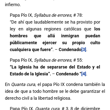
infierno.
Papa Pío IX,
Syllabus de errores
, # 78:
“De ahí que laudablemente se ha provisto por
ley en algunas regiones católicas que
los
hombres que allá inmigran puedan
públicamente ejercer su propio culto
cualquiera que fuere”
. –
Condenado
[3]
.
Papa Pío IX,
Syllabus de errores
, # 55:
“La Iglesia ha de separarse del Estado y el
Estado de la Iglesia”.
–
Condenado
“
[4]
.
En
Quanta cura
, el papa Pío IX condena también la
idea de que a todo hombre se le debe garantizar el
derecho civil a la libertad religiosa.
Papa Pío IX,
Quanta cura
, # 3, 8 de diciembre