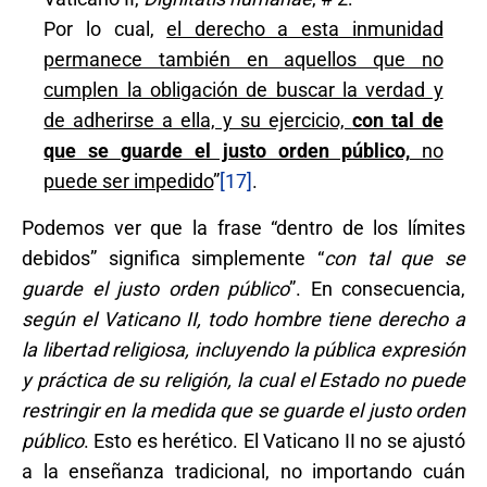
Por lo cual,
el derecho a esta inmunidad
permanece también en aquellos que no
cumplen la obligación de buscar la verdad y
de adherirse a ella, y su ejercicio,
con tal de
que se guarde el justo orden público,
no
puede ser impedido
”
[17]
.
Podemos ver que la frase “dentro de los límites
debidos” significa simplemente “
con tal que se
guarde el justo orden público
”. En consecuencia,
según el Vaticano II, todo hombre tiene derecho a
la libertad religiosa, incluyendo la pública expresión
y práctica de su religión, la cual el Estado no puede
restringir en la medida que se guarde el justo orden
público
. Esto es herético. El Vaticano II no se ajustó
a la enseñanza tradicional, no importando cuán