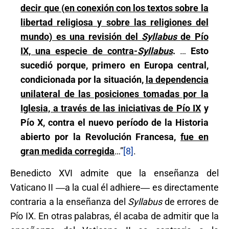
decir que (en conexión con los textos sobre la
libertad religiosa y sobre las religiones del
mundo) es una revisión del
Syllabus
de Pío
IX, una especie de contra-
Syllabus
.
…
Esto
sucedió porque, primero en Europa central,
condicionada por la situación,
la dependencia
unilateral de las posiciones tomadas por la
Iglesia, a través de las iniciativas de Pío IX
y
Pío X, contra el nuevo período de la Historia
abierto por la Revolución Francesa,
fue en
gran medida corregida
…”
[8]
.
Benedicto XVI admite que la enseñanza del
Vaticano II ―a la cual él adhiere― es directamente
contraria a la enseñanza del
Syllabus
de errores de
Pío IX. En otras palabras, él acaba de admitir que la