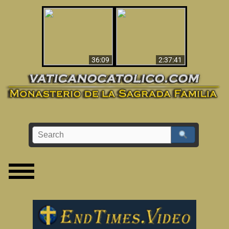
Le dispararon y vio el
Los ‘magos’ prueban
infierno - Video
la existencia del
impactante que
mundo espiritual
debería ver
36:09
2:37:41