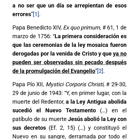
a no ser que un día se arrepientan de esos
errores
”
[1]
.
Papa Benedicto XIV,
Ex quo primum
, # 61, 1 de
marzo de 1756: “
La primera consideración es
que las ceremonias de la ley mosaica fueron
derogadas por la venida de Cristo y que
ya no
pueden ser observadas sin pecado después
de la promulgación del Evangelio
”
[2]
.
Papa Pío XII,
Mystici Corporis Christi
, # 29-30,
29 de junio de 1943: “Y, en primer lugar, con la
muerte del Redentor,
a la Ley Antigua abolida
sucedió el Nuevo Testamento
(…) en el
patíbulo de su muerte
Jesús abolió la Ley con
sus decretos
(Ef. 2, 15) (…) y constituyó el
Nuevo en su sangre, derramada por todo el