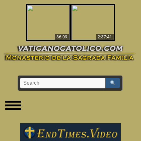
Le dispararon y vio el
Los ‘magos’ prueban
infierno - Video
la existencia del
impactante que
mundo espiritual
debería ver
36:09
2:37:41