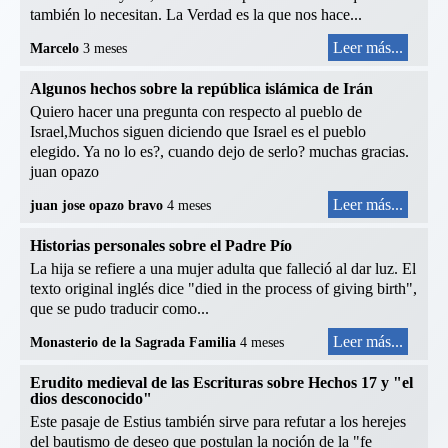
también lo necesitan. La Verdad es la que nos hace...
Leer más...
Marcelo
3 meses
Algunos hechos sobre la república islámica de Irán
Quiero hacer una pregunta con respecto al pueblo de
Israel,Muchos siguen diciendo que Israel es el pueblo
elegido. Ya no lo es?, cuando dejo de serlo? muchas gracias.
juan opazo
Leer más...
juan jose opazo bravo
4 meses
Historias personales sobre el Padre Pío
La hija se refiere a una mujer adulta que falleció al dar luz. El
texto original inglés dice "died in the process of giving birth",
que se pudo traducir como...
Leer más...
Monasterio de la Sagrada Familia
4 meses
Erudito medieval de las Escrituras sobre Hechos 17 y "el
dios desconocido"
Este pasaje de Estius también sirve para refutar a los herejes
del bautismo de deseo que postulan la noción de la "fe