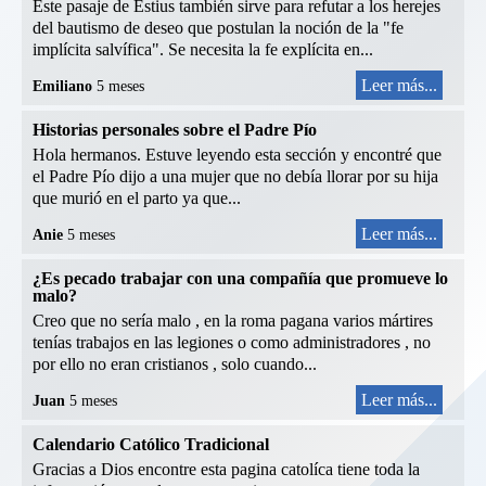
Este pasaje de Estius también sirve para refutar a los herejes
del bautismo de deseo que postulan la noción de la "fe
implícita salvífica". Se necesita la fe explícita en...
Leer más...
Emiliano
5 meses
Historias personales sobre el Padre Pío
Hola hermanos. Estuve leyendo esta sección y encontré que
el Padre Pío dijo a una mujer que no debía llorar por su hija
que murió en el parto ya que...
Leer más...
Anie
5 meses
¿Es pecado trabajar con una compañía que promueve lo
malo?
Creo que no sería malo , en la roma pagana varios mártires
tenías trabajos en las legiones o como administradores , no
por ello no eran cristianos , solo cuando...
Leer más...
Juan
5 meses
Calendario Católico Tradicional
Gracias a Dios encontre esta pagina catolíca tiene toda la