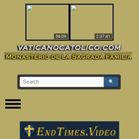
Le dispararon y vio el
Los ‘magos’ prueban
infierno - Video
la existencia del
impactante que
mundo espiritual
debería ver
36:09
2:37:41