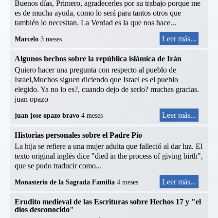
Buenos días, Primero, agradecerles por su trabajo porque me
es de mucha ayuda, como lo será para tantos otros que
también lo necesitan. La Verdad es la que nos hace...
Leer más...
Marcelo
3 meses
Algunos hechos sobre la república islámica de Irán
Quiero hacer una pregunta con respecto al pueblo de
Israel,Muchos siguen diciendo que Israel es el pueblo
elegido. Ya no lo es?, cuando dejo de serlo? muchas gracias.
juan opazo
Leer más...
juan jose opazo bravo
4 meses
Historias personales sobre el Padre Pío
La hija se refiere a una mujer adulta que falleció al dar luz. El
texto original inglés dice "died in the process of giving birth",
que se pudo traducir como...
Leer más...
Monasterio de la Sagrada Familia
4 meses
Erudito medieval de las Escrituras sobre Hechos 17 y "el
dios desconocido"