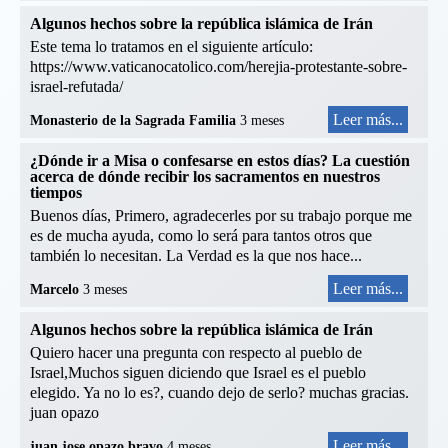
Algunos hechos sobre la república islámica de Irán
Este tema lo tratamos en el siguiente artículo:
https://www.vaticanocatolico.com/herejia-protestante-sobre-
israel-refutada/
Leer más...
Monasterio de la Sagrada Familia
3 meses
¿Dónde ir a Misa o confesarse en estos días? La cuestión
acerca de dónde recibir los sacramentos en nuestros
tiempos
Buenos días, Primero, agradecerles por su trabajo porque me
es de mucha ayuda, como lo será para tantos otros que
también lo necesitan. La Verdad es la que nos hace...
Leer más...
Marcelo
3 meses
Algunos hechos sobre la república islámica de Irán
Quiero hacer una pregunta con respecto al pueblo de
Israel,Muchos siguen diciendo que Israel es el pueblo
elegido. Ya no lo es?, cuando dejo de serlo? muchas gracias.
juan opazo
Leer más...
juan jose opazo bravo
4 meses