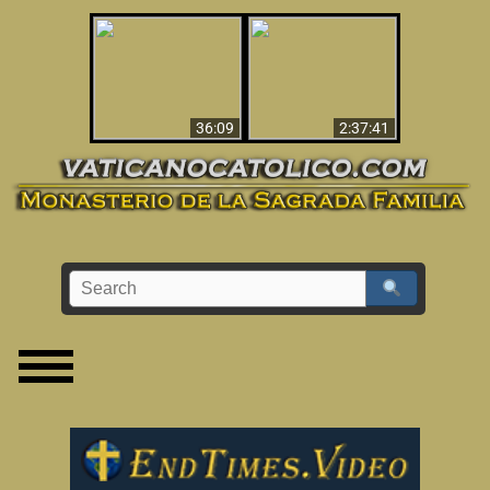
Le dispararon y vio el
Los ‘magos’ prueban
infierno - Video
la existencia del
impactante que
mundo espiritual
debería ver
36:09
2:37:41