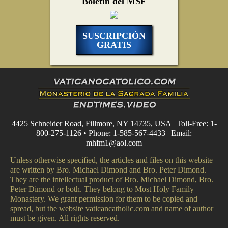
Boletín del MSF
SUSCRIPCIÓN
GRATIS
4425 Schneider Road, Fillmore, NY 14735, USA | Toll-Free: 1-
800-275-1126 • Phone: 1-585-567-4433 | Email:
mhfm1@aol.com
Unless otherwise specified, the articles and files on this website
are written by Bro. Michael Dimond and Bro. Peter Dimond.
They are the intellectual product of Bro. Michael Dimond, Bro.
Peter Dimond or both. They belong to Most Holy Family
Monastery. We grant permission for them to be copied and
spread, but the website vaticancatholic.com and name of author
must be given. All rights reserved.