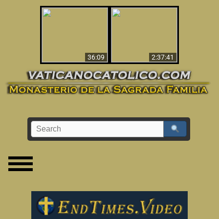
Le dispararon y vio el
Los ‘magos’ prueban
infierno - Video
la existencia del
impactante que
mundo espiritual
debería ver
36:09
2:37:41