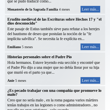
que se pudo traducir como...
Leer más...
Monasterio de la Sagrada Familia
4 meses
Erudito medieval de las Escrituras sobre Hechos 17 y "el
dios desconocido"
Este pasaje de Estius también sirve para refutar a los herejes
del bautismo de deseo que postulan la noción de la "fe
implícita salvífica". Se necesita la fe explícita en...
Leer más...
Emiliano
5 meses
Historias personales sobre el Padre Pío
Hola hermanos. Estuve leyendo esta sección y encontré que
el Padre Pío dijo a una mujer que no debía llorar por su hija
que murió en el parto ya que...
Leer más...
Anie
5 meses
¿Es pecado trabajar con una compañía que promueve lo
malo?
Creo que no sería malo , en la roma pagana varios mártires
tenías trabajos en las legiones o como administradores , no
por ello no eran cristianos , solo cuando...