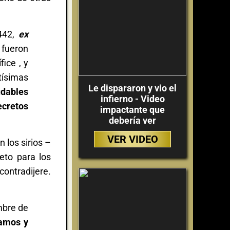
1442,
ex
 fueron
ice , y
ntísimas
Le dispararon y vio el
udables
infierno - Video
ecretos
impactante que
debería ver
VER VIDEO
 los sirios –
eto para los
contradijere.
embre de
amos y