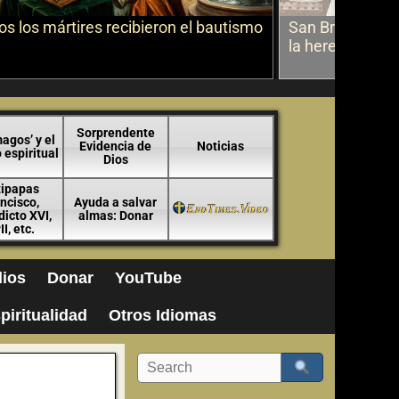
s los mártires recibieron el bautismo
San Bruno sobr
la herejía
Sorprendente
agos’ y el
Evidencia de
Noticias
espiritual
Dios
tipapas
ncisco,
Ayuda a salvar
icto XVI,
almas: Donar
II, etc.
ios
Donar
YouTube
piritualidad
Otros Idiomas