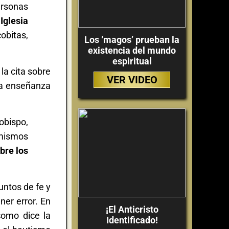
ersonas
Iglesia
cobitas,
Los ‘magos’ prueban la
existencia del mundo
espiritual
la cita sobre
VER VIDEO
la enseñanza
obispo,
 mismos
bre los
puntos de fe y
ner error. En
¡El Anticristo
como dice la
Identificado!