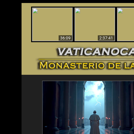
Le dispararon y vio el
Los ‘magos’ prueban
infierno - Video
¡El A
la existencia del
impactante que
Iden
mundo espiritual
debería ver
36:09
2:37:41
<