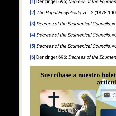
[1]
Denzinger 696;
Decrees of the Ecumeni
[2]
The Papal Encyclicals
, vol. 2 (1878‐190
[3]
Decrees of the Ecumenical Councils
, v
[4]
Decrees of the Ecumenical Councils
, v
[5]
Decrees of the Ecumenical Councils
, v
[6]
Denzinger 696;
Decrees of the Ecumeni
Suscríbase a nuestro bolet
artícu