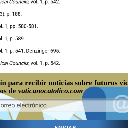
cal Councils
, vol. 1, p. 542.
3), p. 188.
ol. 1, pp. 580‐581.
ol. 1, p. 589.
ol. 1, p. 541; Denzinger 695.
cal Councils
, vol. 1, p. 542.
ín para recibir noticias sobre futuros vi
los de
vaticanocatolico.com
ENVIAR