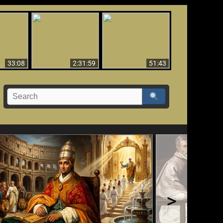
El Tercer Secreto de
Ha Caído,
Creación y Milagros -
Fátima - Edición
do!!
Versión abreviada
Final
33:08
2:31:59
51:43
>