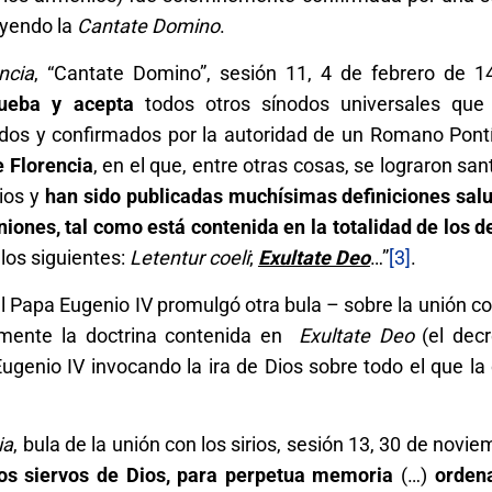
luyendo la
Cantate Domino
.
ncia
, “Cantate Domino”, sesión 11, 4 de febrero de 
rueba y acepta
todos otros sínodos universales que
os y confirmados por la autoridad de un Romano Pontíf
 Florencia
, en el que, entre otras cosas, se lograron sa
ios y
han sido publicadas
muchísimas definiciones sal
iones, tal como está contenida en la totalidad de los d
los siguientes:
Letentur coeli
;
Exultate Deo
…”
[3]
.
el Papa Eugenio IV promulgó otra bula – sobre la unión con
lemente la doctrina contenida en
Exultate Deo
(el decr
genio IV invocando la ira de Dios sobre todo el que la 
ia
, bula de la unión con los sirios, sesión 13, 30 de novi
 los siervos de Dios, para perpetua memoria
(…)
orden