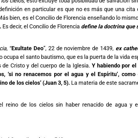
los cielos
, esto excluye toda posibilidad de salvación si
efinición en particular es que no es más que una cita 
. Más bien, es el Concilio de Florencia enseñando lo mism
.
Es decir, el Concilio de Florencia
define la doctrina que
cia
, “
Exultate Deo
”, 22 de noviembre de 1439,
ex cathe
 ocupa el santo bautismo, que es la puerta de la vida esp
e Cristo y del cuerpo de la Iglesia.
Y habiendo por el
, ‘si no renacemos por el agua y el Espíritu’, como 
no de los cielos’ (Juan 3, 5).
La materia de este sacram
l reino de los cielos sin haber renacido de agua y el