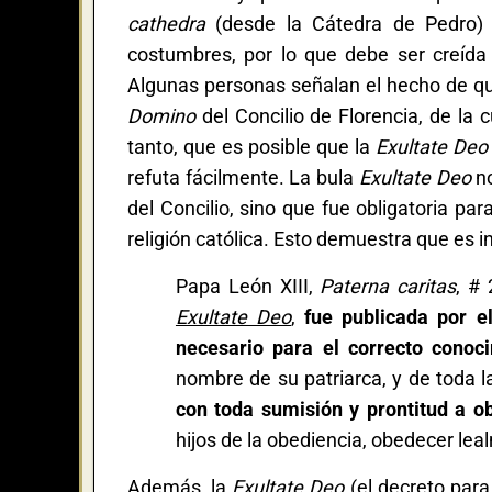
cathedra
(desde la Cátedra de Pedro) o 
costumbres, por lo que debe ser creída 
Algunas personas señalan el hecho de q
Domino
del Concilio de Florencia, de la 
tanto, que es posible que la
Exultate Deo
refuta fácilmente. La bula
Exultate Deo
n
del Concilio, sino que fue obligatoria p
religión católica. Esto demuestra que es in
Papa León XIII,
Paterna caritas
, # 
Exultate Deo
,
fue publicada por el
necesario para el correcto conoci
nombre de su patriarca, y de toda l
con toda sumisión y prontitud a o
hijos de la obediencia, obedecer le
Además, la
Exultate Deo
(el decreto par