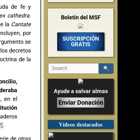
duda de fe y
ex cathedra
.
Boletín del MSF
de la
Cantate
oncluyen, por
SUSCRIPCIÓN
 argumento se
GRATIS
 los decretos
octrina de la
ncilio,
ideraba
Ayude a salvar almas
, en el
Enviar Donación
itución
daderos
Vídeos destacados
2]
.
rie de otras