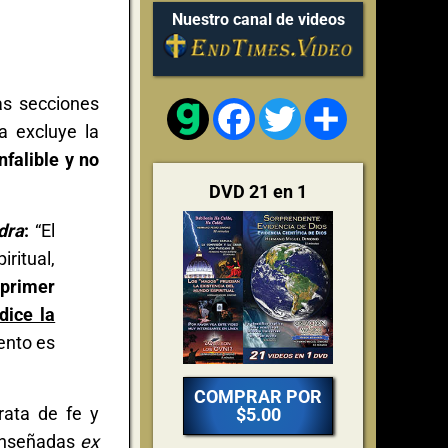
Nuestro canal de videos
as secciones
Facebook
Twitter
Share
a excluye la
nfalible y no
DVD 21 en 1
dra
:
“El
iritual,
 primer
dice la
ento es
COMPRAR POR
rata de fe y
$5.00
 enseñadas
ex