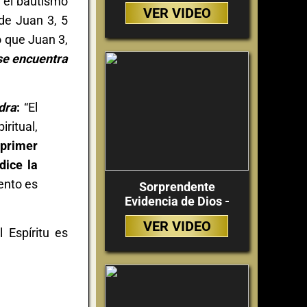
n el bautismo
VER VIDEO
de Juan 3, 5
o que Juan 3,
 se encuentra
dra
:
“El
iritual,
 primer
dice la
ento es
Sorprendente
Evidencia de Dios -
VER VIDEO
 Espíritu es