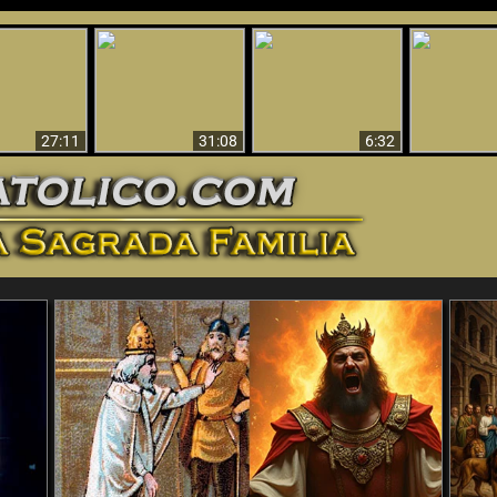
nticristo
Sorprendente
Por qué el infierno
¡¡Babilonia 
tificado!
Evidencia de Dios -
debe ser eterno
Ha Caí
27:11
31:08
6:32