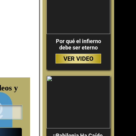
Por qué el infierno
debe ser eterno
VER VIDEO
deos y
¡¡Babilonia Ha Caído,