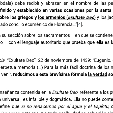
bdala) debe recibir y abrazar, en el nombre de las p
finido y establecido en varias ocasiones por la santa 
obre los griegos y
los armenios (
Exultate Deo
)
y los ja
grado concilio ecuménico de Florencia…”
[4]
.
su sección sobre los sacramentos – en que se contiene 
 – con el lenguaje autoritario que prueba que ella es 
cia
, “Exultate Deo”, 22 de noviembre de 1439: “Eugenio, 
 perpetua memoria (…) Para la más fácil doctrina de los
 venir,
reducimos a esta brevísima fórmula
la verdad
so
 enseñanza contenida en la
Exultate Deo
, referente a los 
 universal, es infalible y dogmática. Ella no puede conte
efine que
si no renacemos por el agua y el Espíritu
, 