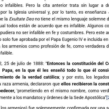
infalibles. Pero la cita anterior trata sin lugar a 
por la Iglesia universal y, por lo tanto, es enseñanza
ue la
Exultate Deo
no tiene el mismo lenguaje solemne 
cual todos están de acuerdo que es infalible. Algunos c
pudiera no ser infalible en fe y costumbres. Pero este
o solo fue aprobada por el Papa Eugenio IV e incluida en
ara los armenios como profesión de fe, como verdadera d
falible.
2, 25 de julio de 1888: “
Entonces la constitución del Co
 Papa, en la que él les enseñó todo lo que él cons
miento de la verdad católica
; y por esto, los legados
a raza armenia, declararon que
ellos recibieron la const
bedecer,
‘prometiendo en el mismo nombre, como ver
almente a los mandatos y órdenes de la Sede Apostólica”
[
a los armenios) fue solemnemente confirmada por una se