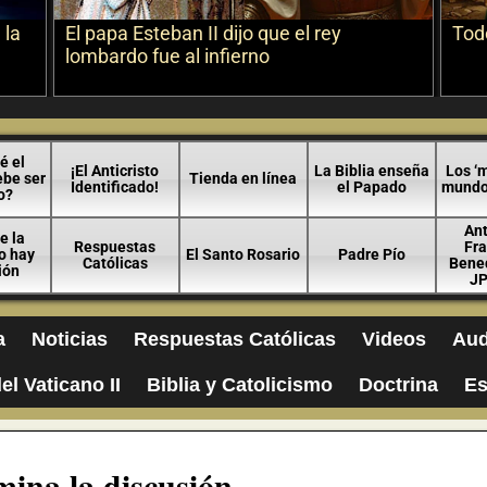
 la
El papa Esteban II dijo que el rey
Todo
lombardo fue al infierno
é el
¡El Anticristo
La Biblia enseña
Los ‘m
ebe ser
Tienda en línea
Identificado!
el Papado
mundo 
o?
An
e la
Respuestas
Fra
no hay
El Santo Rosario
Padre Pío
Católicas
Bened
ión
JP
a
Noticias
Respuestas Católicas
Videos
Aud
el Vaticano II
Biblia y Catolicismo
Doctrina
Es
mina la discusión