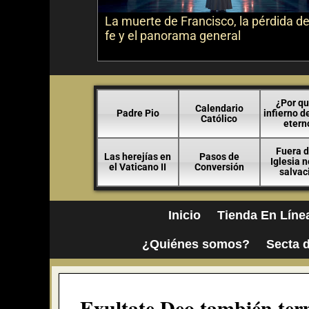
La muerte de Francisco, la pérdida de
fe y el panorama general
¿Por qu
Calendario
Padre Pio
infierno d
Católico
etern
Fuera d
Las herejías en
Pasos de
Iglesia 
el Vaticano II
Conversión
salvac
Inicio
Tienda En Líne
¿Quiénes somos?
Secta d
Exultate Deo también ter