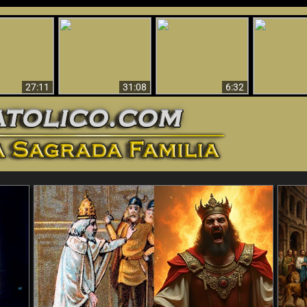
nticristo
Sorprendente
Por qué el infierno
¡¡Babilonia 
tificado!
Evidencia de Dios -
debe ser eterno
Ha Caí
27:11
31:08
6:32