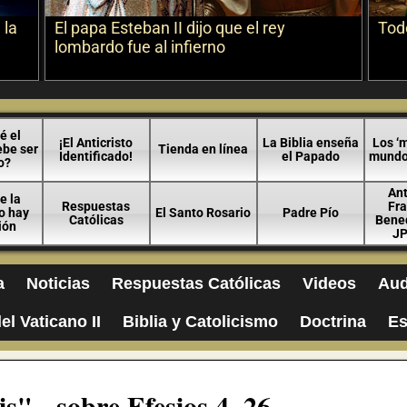
 la
El papa Esteban II dijo que el rey
Todo
lombardo fue al infierno
é el
¡El Anticristo
La Biblia enseña
Los ‘m
ebe ser
Tienda en línea
Identificado!
el Papado
mundo 
o?
An
e la
Respuestas
Fra
no hay
El Santo Rosario
Padre Pío
Católicas
Bened
ión
JP
a
Noticias
Respuestas Católicas
Videos
Aud
el Vaticano II
Biblia y Catolicismo
Doctrina
Es
s" - sobre Efesios 4, 26