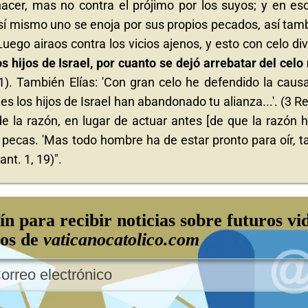
cer, mas no contra el prójimo por los suyos; y en es
sí mismo uno se enoja por sus propios pecados, así tam
Luego airaos contra los vicios ajenos, y esto con celo div
s hijos de Israel, por cuanto se dejó arrebatar del celo
11). También Elías: 'Con gran celo he defendido la caus
ues los hijos de Israel han abandonado tu alianza...'. (3 R
de la razón, en lugar de actuar antes [de que la razón 
o pecas. 'Mas todo hombre ha de estar pronto para oír, t
ant. 1, 19)".
ín para recibir noticias sobre futuros vi
los de
vaticanocatolico.com