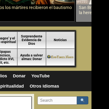
s los mártires recibieron el bautismo
San Bruno sobr
la herejía
Sorprendente
agos’ y el
Evidencia de
Noticias
espiritual
Dios
tipapas
ncisco,
Ayuda a salvar
icto XVI,
almas: Donar
II, etc.
ios
Donar
YouTube
piritualidad
Otros Idiomas