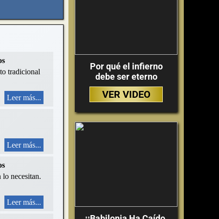
os
Por qué el infierno
to tradicional
debe ser eterno
VER VIDEO
Leer más...
Leer más...
os
 lo necesitan.
Leer más...
¡¡Babilonia Ha Caído,