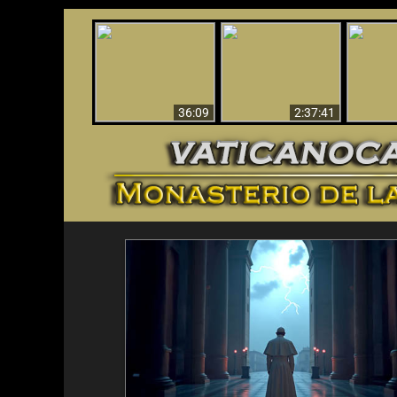
Le dispararon y vio el
Los ‘magos’ prueban
infierno - Video
¡El A
la existencia del
impactante que
Iden
mundo espiritual
debería ver
36:09
2:37:41
<