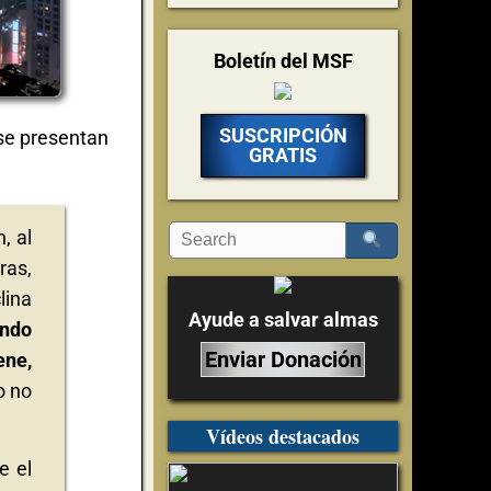
Boletín del MSF
SUSCRIPCIÓN
 se presentan
GRATIS
, al
ras,
lina
Ayude a salvar almas
ndo
Enviar Donación
ene,
o no
Vídeos destacados
e el