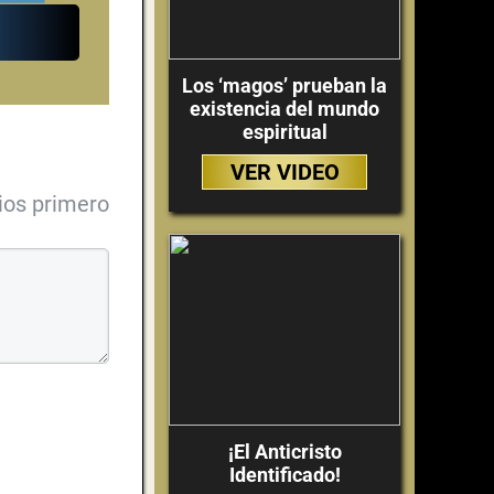
Los ‘magos’ prueban la
existencia del mundo
espiritual
VER VIDEO
ios primero
¡El Anticristo
Identificado!