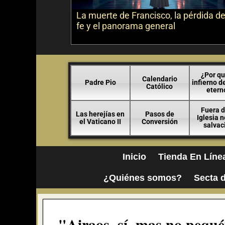
La muerte de Francisco, la pérdida de
fe y el panorama general
¿Por qu
Calendario
Padre Pio
infierno d
Católico
etern
Fuera d
Las herejías en
Pasos de
Iglesia 
el Vaticano II
Conversión
salvac
Inicio
Tienda En Líne
¿Quiénes somos?
Secta d
"Airaos, sí, mas no pequéi