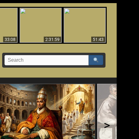
El Tercer Secreto de
Ha Caído,
Creación y Milagros -
Fátima - Edición
do!!
Versión abreviada
Final
33:08
2:31:59
51:43
>