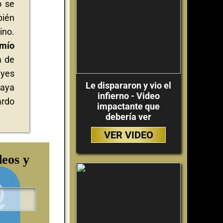
o se
bién
ino.
 mío
a de
eyes
Le dispararon y vio el
haya
infierno - Video
ardo
impactante que
debería ver
VER VIDEO
deos y