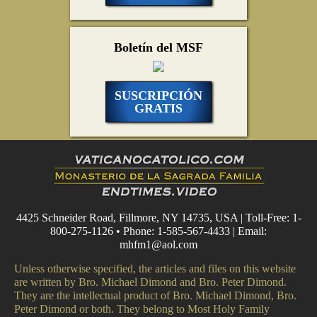
Boletín del MSF
SUSCRIPCIÓN
GRATIS
4425 Schneider Road, Fillmore, NY 14735, USA | Toll-Free: 1-
800-275-1126 • Phone: 1-585-567-4433 | Email:
mhfm1@aol.com
Unless otherwise specified, the articles and files on this website
are written by Bro. Michael Dimond and Bro. Peter Dimond.
They are the intellectual product of Bro. Michael Dimond, Bro.
Peter Dimond or both. They belong to Most Holy Family