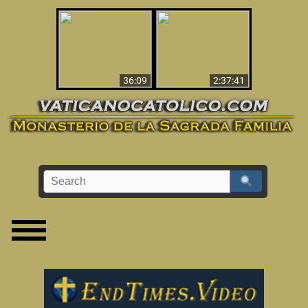
Le dispararon y vio el
Los ‘magos’ prueban
infierno - Video
la existencia del
impactante que
mundo espiritual
debería ver
36:09
2:37:41