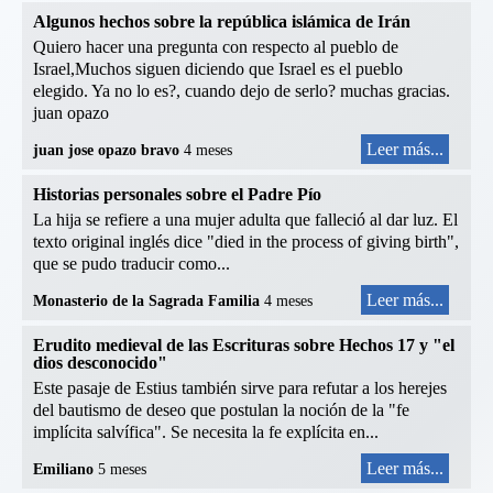
Algunos hechos sobre la república islámica de Irán
Quiero hacer una pregunta con respecto al pueblo de
Israel,Muchos siguen diciendo que Israel es el pueblo
elegido. Ya no lo es?, cuando dejo de serlo? muchas gracias.
juan opazo
Leer más...
juan jose opazo bravo
4 meses
Historias personales sobre el Padre Pío
La hija se refiere a una mujer adulta que falleció al dar luz. El
texto original inglés dice "died in the process of giving birth",
que se pudo traducir como...
Leer más...
Monasterio de la Sagrada Familia
4 meses
Erudito medieval de las Escrituras sobre Hechos 17 y "el
dios desconocido"
Este pasaje de Estius también sirve para refutar a los herejes
del bautismo de deseo que postulan la noción de la "fe
implícita salvífica". Se necesita la fe explícita en...
Leer más...
Emiliano
5 meses