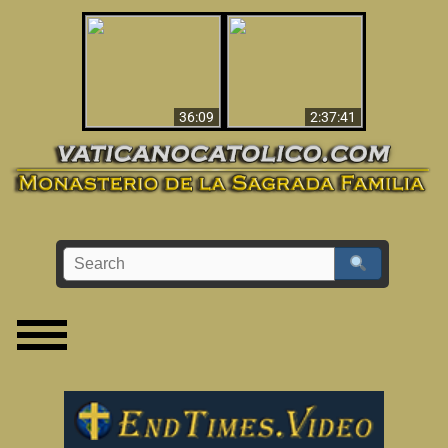
Le dispararon y vio el
Los ‘magos’ prueban
infierno - Video
la existencia del
impactante que
mundo espiritual
debería ver
36:09
2:37:41