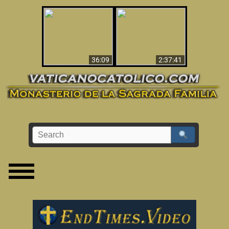
Le dispararon y vio el
Los ‘magos’ prueban
infierno - Video
la existencia del
impactante que
mundo espiritual
debería ver
36:09
2:37:41