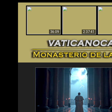
Le dispararon y vio el
Los ‘magos’ prueban
infierno - Video
¡El A
la existencia del
impactante que
Iden
mundo espiritual
debería ver
36:09
2:37:41
<