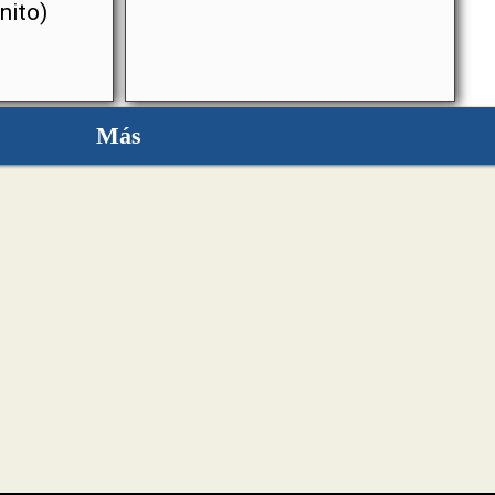
nito)
Más