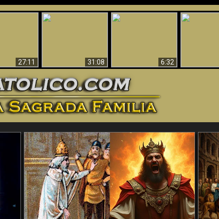
nticristo
Sorprendente
Por qué el infierno
¡¡Babilonia 
tificado!
Evidencia de Dios -
debe ser eterno
Ha Caí
27:11
31:08
6:32