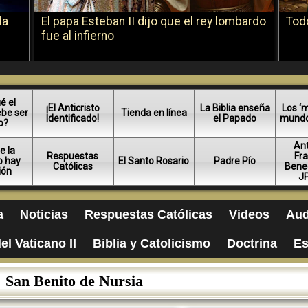
la
El papa Esteban II dijo que el rey lombardo
Todo
fue al infierno
é el
¡El Anticristo
La Biblia enseña
Los ‘m
ebe ser
Tienda en línea
Identificado!
el Papado
mundo 
o?
An
e la
Respuestas
Fra
no hay
El Santo Rosario
Padre Pío
Católicas
Bened
ión
JP
a
Noticias
Respuestas Católicas
Videos
Aud
el Vaticano II
Biblia y Catolicismo
Doctrina
Es
San Benito de Nursia