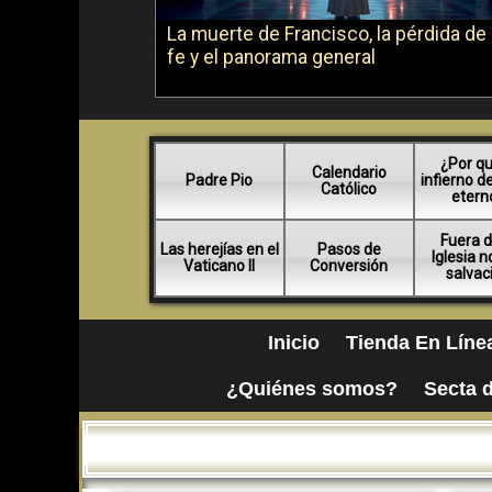
La muerte de Francisco, la pérdida de 
fe y el panorama general
¿Por qu
Calendario
Padre Pio
infierno d
Católico
etern
Fuera d
Las herejías en el
Pasos de
Iglesia 
Vaticano II
Conversión
salvac
Inicio
Tienda En Líne
¿Quiénes somos?
Secta d