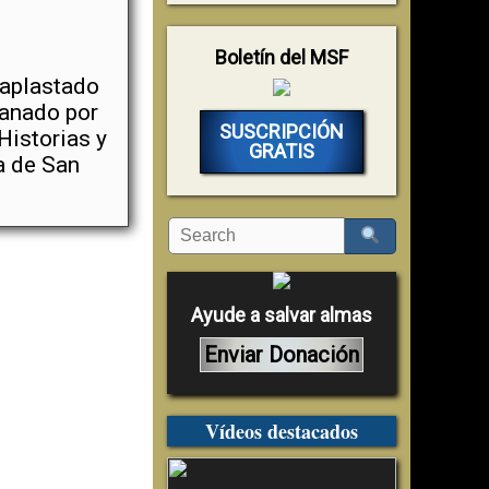
Boletín del MSF
 aplastado
sanado por
SUSCRIPCIÓN
Historias y
GRATIS
a de San
Ayude a salvar almas
Enviar Donación
Vídeos destacados