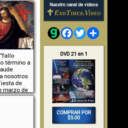
Nuestro canal de videos
Facebook
Twitter
Share
DVD 21 en 1
“fallo
so término a
raude
ra nosotros
Fiesta de
e marzo de
COMPRAR POR
$5.00