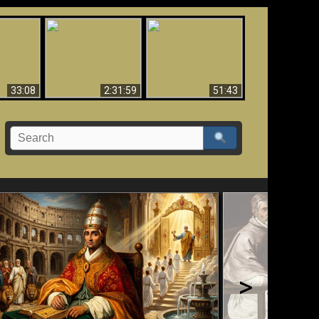
Ha Caído,
El Tercer Secreto de
Creación y Milagros -
do!!
Fátima - Edición Final
Versión abreviada
33:08
2:31:59
51:43
>