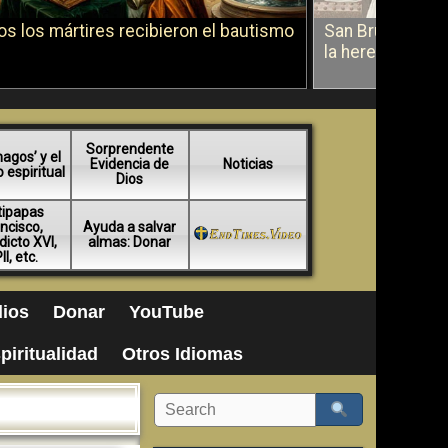
s los mártires recibieron el bautismo
San Bruno sobr
la herejía
Sorprendente
agos’ y el
Evidencia de
Noticias
espiritual
Dios
tipapas
ncisco,
Ayuda a salvar
icto XVI,
almas: Donar
II, etc.
ios
Donar
YouTube
piritualidad
Otros Idiomas