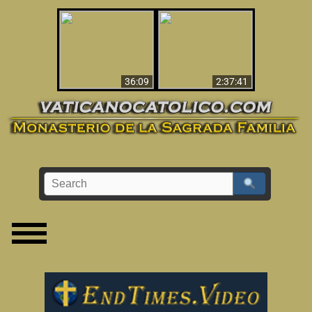
Le dispararon y vio el
Los ‘magos’ prueban
infierno - Video
la existencia del
impactante que
mundo espiritual
debería ver
36:09
2:37:41