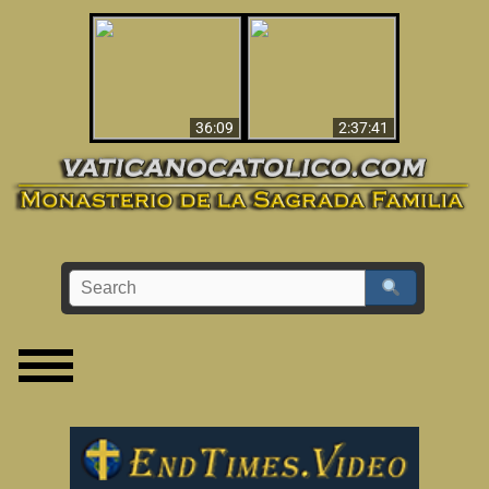
Le dispararon y vio el
Los ‘magos’ prueban
infierno - Video
la existencia del
impactante que
mundo espiritual
debería ver
36:09
2:37:41