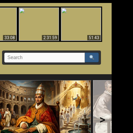
Ha Caído,
El Tercer Secreto de
Creación y Milagros -
do!!
Fátima - Edición Final
Versión abreviada
33:08
2:31:59
51:43
>