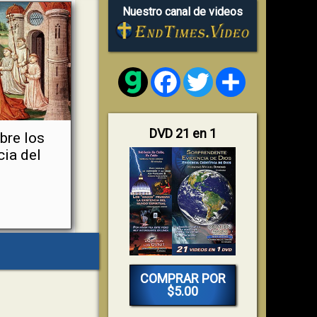
Nuestro canal de videos
Facebook
Twitter
Share
DVD 21 en 1
bre los
cia del
COMPRAR POR
$5.00