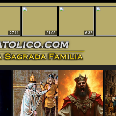
nticristo
Sorprendente
Por qué el infierno
¡¡Babilonia 
tificado!
Evidencia de Dios -
debe ser eterno
Ha Caí
27:11
31:08
6:32