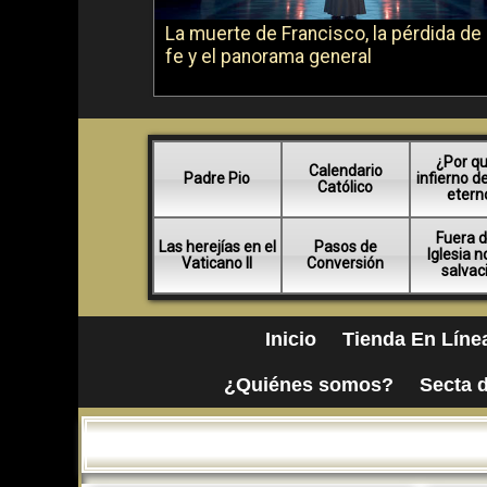
La muerte de Francisco, la pérdida de 
fe y el panorama general
¿Por qu
Calendario
Padre Pio
infierno d
Católico
etern
Fuera d
Las herejías en el
Pasos de
Iglesia 
Vaticano II
Conversión
salvac
Inicio
Tienda En Líne
¿Quiénes somos?
Secta d