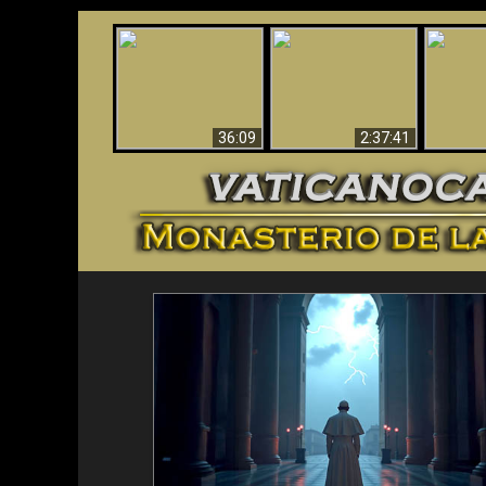
Le dispararon y vio el
Los ‘magos’ prueban
infierno - Video
¡El A
la existencia del
impactante que
Iden
mundo espiritual
debería ver
36:09
2:37:41
<