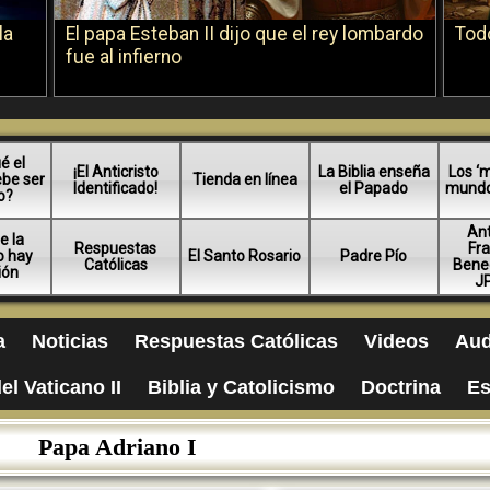
la
El papa Esteban II dijo que el rey lombardo
Todo
fue al infierno
é el
¡El Anticristo
La Biblia enseña
Los ‘m
ebe ser
Tienda en línea
Identificado!
el Papado
mundo 
o?
An
e la
Respuestas
Fra
no hay
El Santo Rosario
Padre Pío
Católicas
Bened
ión
JP
a
Noticias
Respuestas Católicas
Videos
Aud
el Vaticano II
Biblia y Catolicismo
Doctrina
Es
Papa Adriano I