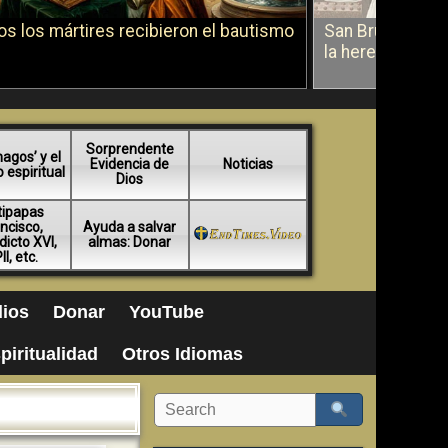
s los mártires recibieron el bautismo
San Bruno sobr
la herejía
Sorprendente
agos’ y el
Evidencia de
Noticias
espiritual
Dios
tipapas
ncisco,
Ayuda a salvar
icto XVI,
almas: Donar
II, etc.
ios
Donar
YouTube
piritualidad
Otros Idiomas