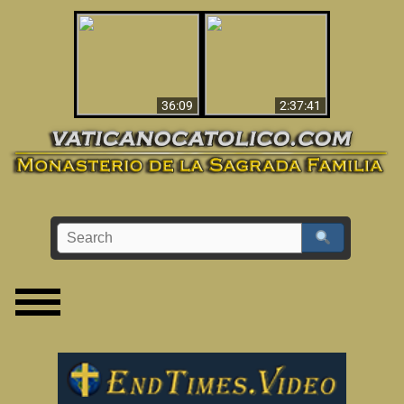
Le dispararon y vio el
Los ‘magos’ prueban
infierno - Video
la existencia del
impactante que
mundo espiritual
debería ver
36:09
2:37:41