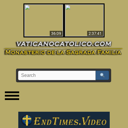
Le dispararon y vio el
Los ‘magos’ prueban
infierno - Video
la existencia del
impactante que
mundo espiritual
debería ver
36:09
2:37:41