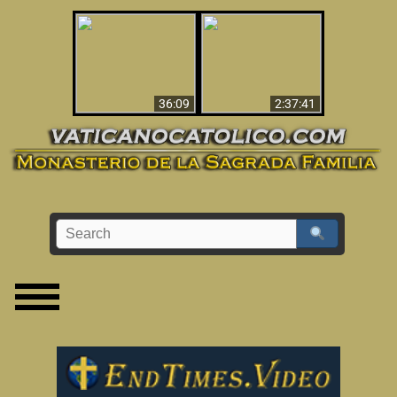
Le dispararon y vio el
Los ‘magos’ prueban
infierno - Video
la existencia del
impactante que
mundo espiritual
debería ver
36:09
2:37:41