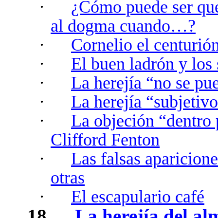
·
¿Cómo puede ser que 
al dogma cuando…?
·
Cornelio el centurió
·
El buen ladrón y los
·
La herejía “no se pu
·
La herejía “subjetiv
·
La objeción “dentro
Clifford Fenton
·
Las falsas aparicion
otras
·
El escapulario café
18.
La herejía del alm