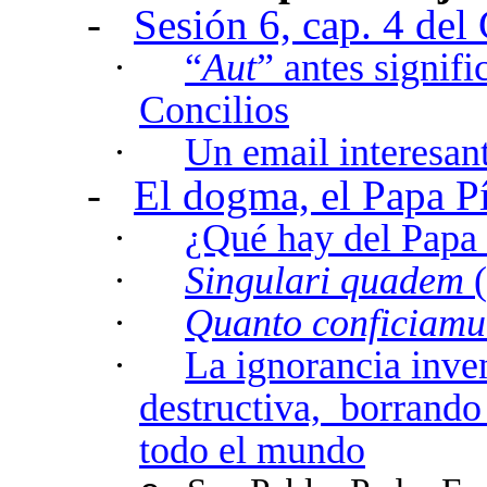
-
Sesión 6, cap. 4 del
·
“
Aut
” antes signifi
Concilios
·
Un email interesant
-
El dogma, el Papa Pí
·
¿Qué hay del Papa
·
Singulari quadem
(
·
Quanto conficiamu
·
La ignorancia inven
destructiva,
borrando 
todo el mundo