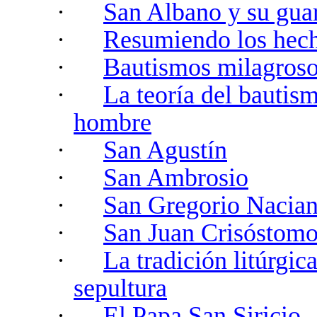
·
San Albano y su gua
·
Resumiendo los hech
·
Bautismos milagros
·
La teoría del bautis
hombre
·
San Agustín
·
San Ambrosio
·
San Gregorio Nacian
·
San Juan Crisóstom
·
La tradición litúrgica
sepultura
·
El Papa San Siricio