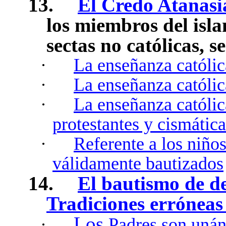
13.
El Credo Atanasi
los miembros del isla
sectas no católicas, s
·
La enseñanza católic
·
La enseñanza católica
·
La enseñanza católica
protestantes y cismática
·
Referente a los niño
válidamente bautizados
14.
El bautismo de de
Tradiciones erróneas
Los
·
Padres son unán