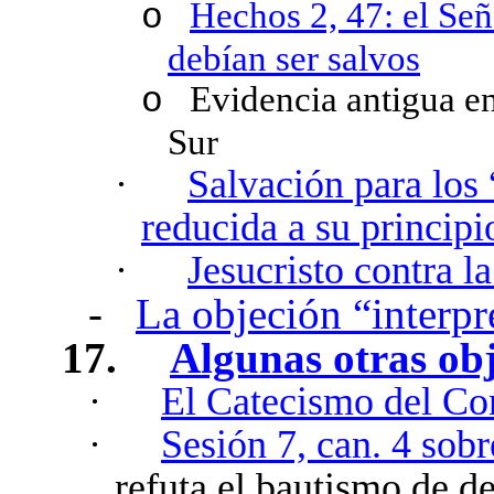
Hechos 2, 47: el Seño
o
debían ser salvos
Evidencia antigua e
o
Sur
·
Salvación para los
reducida a su princip
·
Jesucristo contra l
-
La objeción “interpr
17.
Algunas otras ob
·
El Catecismo del Con
·
Sesión 7, can. 4 sob
refuta el bautismo de 