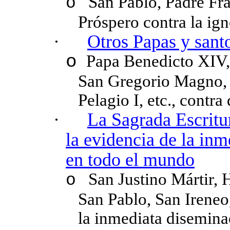
San Pablo, Padre Fra
o
Próspero contra la ign
·
Otros Papas y santo
o
Papa Benedicto XIV, 
San Gregorio Magno, 
Pelagio I, etc., contra
·
La Sagrada Escritur
la evidencia de la in
en todo el mundo
San Justino Mártir, 
o
San Pablo, San Ireneo,
la inmediata disemina