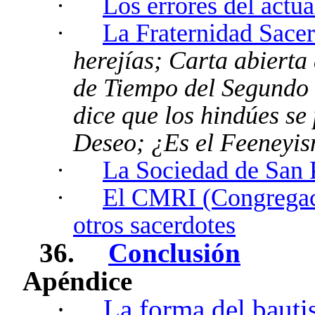
·
Los errores del actu
·
La Fraternidad Sace
herejías; Carta abierta
de Tiempo del Segundo 
dice que los hindúes se
Deseo; ¿Es el Feeneyis
·
La Sociedad de San 
·
El CMRI (Congregac
otros sacerdotes
36.
Conclusión
Apéndice
·
La forma del baut