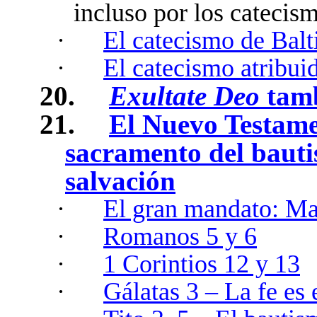
incluso por los catecis
·
El catecismo de Bal
·
El catecismo atribui
20.
Exultate Deo
tamb
21.
El Nuevo Testamen
sacramento del bauti
salvación
·
El gran mandato: Ma
·
Romanos 5 y 6
·
1 Corintios 12 y 13
·
Gálatas 3 – La fe es