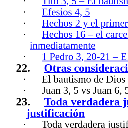
·
Tito 3, 5 – El bautis
·
Efesios 4, 5
·
Hechos 2 y el prime
·
Hechos 16 – el carce
inmediatamente
·
1 Pedro 3, 20-21 – E
22.
Otras consideraci
·
El bautismo de Dios
·
Juan 3, 5 vs Juan 6, 
23.
Toda verdadera ju
justificación
·
Toda verdadera justi